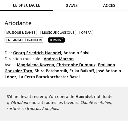
LE SPECTACLE
0 AVIS
ACCÈS
Ariodante
MUSIQUE & DANSE
MUSIQUE CLASSIQUE
OPÉRA
EN LANGUE ÉTRANGÈRE
TERMINÉ
De :
Georg Friedrich Haendel,
Antonio Salvi
Direction musicale :
Andrea Marcon
Avec :
Magdalena Kozena,
Christophe Dumaux,
Emiliano
Gonzalez Toro,
Shira Patchornik,
Erika Baikoff,
José Antonio
López,
La Cetra Barockorchester Basel
S'il ne devait rester qu'un opéra de
Haendel
, nul doute
qu'
Ariodante
aurait toutes les faveurs.
Chanté en italien,
surtitré en français / anglais.