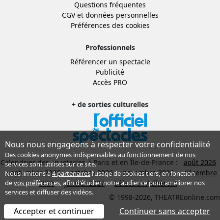
Questions fréquentes
CGV
et
données personnelles
Préférences des cookies
Professionnels
Référencer un spectacle
Publicité
Accès PRO
+ de sorties culturelles
Nous nous engageons à respecter votre confidentialité
Des cookies anonymes indispensables au fonctionnement de nos
Calendrier des spectacles à Paris et en Île-de-France :
août 2026
services sont utilisés sur ce site.
septembre 2026
octobre 2026
novembre 2026
décembre
Nous limitons à
4 partenaires
l’usage de cookies tiers, en fonction
de
vos préférences
, afin d'étudier notre audience pour améliorer nos
2026
janvier 2027
Sélection Adhérent
services et diffuser des vidéos.
© 1998-2026, THEATREonline.com
Accepter et continuer
Continuer sans accepter