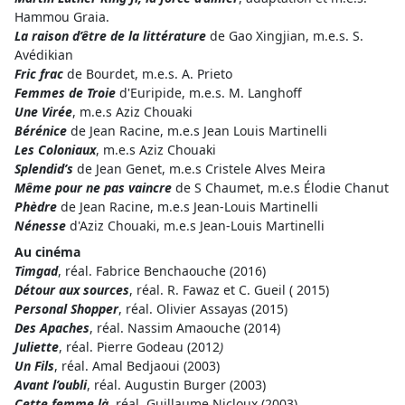
Hammou Graia.
La raison d’être de la littérature
de Gao Xingjian, m.e.s. S.
Avédikian
Fric frac
de Bourdet, m.e.s. A. Prieto
Femmes de Troie
d'Euripide, m.e.s. M. Langhoff
Une Virée
, m.e.s Aziz Chouaki
Bérénice
de Jean Racine, m.e.s Jean Louis Martinelli
Les Coloniaux
, m.e.s Aziz Chouaki
Splendid’s
de Jean Genet, m.e.s Cristele Alves Meira
Même pour ne pas vaincre
de S Chaumet, m.e.s Élodie Chanut
Phèdre
de Jean Racine, m.e.s Jean-Louis Martinelli
Nénesse
d'Aziz Chouaki, m.e.s Jean-Louis Martinelli
Au cinéma
Timgad
, réal. Fabrice Benchaouche (2016)
Détour aux sources
, réal. R. Fawaz et C. Gueil ( 2015)
Personal Shopper
, réal. Olivier Assayas (2015)
Des Apaches
, réal. Nassim Amaouche (2014)
Juliette
, réal. Pierre Godeau (2012
)
Un Fils
, réal. Amal Bedjaoui (2003)
Avant l’oubli
, réal. Augustin Burger (2003)
Cette femme là
, réal. Guillaume Nicloux (2003)