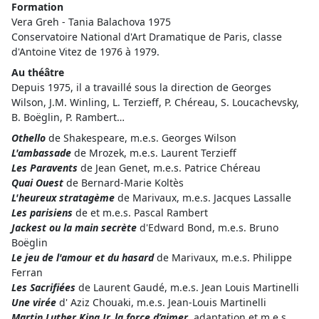
Formation
Vera Greh - Tania Balachova 1975
Conservatoire National d'Art Dramatique de Paris, classe
d'Antoine Vitez de 1976 à 1979.
Au théâtre
Depuis 1975, il a travaillé sous la direction de Georges
Wilson, J.M. Winling, L. Terzieff, P. Chéreau, S. Loucachevsky,
B. Boëglin, P. Rambert…
Othello
de Shakespeare, m.e.s. Georges Wilson
L'ambassade
de Mrozek, m.e.s. Laurent Terzieff
Les Paravents
de Jean Genet, m.e.s. Patrice Chéreau
Quai Ouest
de Bernard-Marie Koltès
L'heureux stratagème
de Marivaux, m.e.s. Jacques Lassalle
Les parisiens
de et m.e.s. Pascal Rambert
Jackest ou la main secrète
d'Edward Bond, m.e.s. Bruno
Boëglin
Le jeu de l'amour et du hasard
de Marivaux, m.e.s. Philippe
Ferran
Les Sacrifiées
de Laurent Gaudé, m.e.s. Jean Louis Martinelli
Une virée
d' Aziz Chouaki, m.e.s. Jean-Louis Martinelli
Martin Luther King Jr, la force d’aimer
, adaptation et m.e.s.