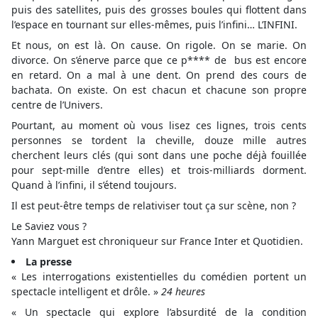
puis des satellites, puis des grosses boules qui flottent dans
l’espace en tournant sur elles-mêmes, puis l’infini… L’INFINI.
Et nous, on est là. On cause. On rigole. On se marie. On
divorce. On s’énerve parce que ce p**** de bus est encore
en retard. On a mal à une dent. On prend des cours de
bachata. On existe. On est chacun et chacune son propre
centre de l’Univers.
Pourtant, au moment où vous lisez ces lignes, trois cents
personnes se tordent la cheville, douze mille autres
cherchent leurs clés (qui sont dans une poche déjà fouillée
pour sept-mille d’entre elles) et trois-milliards dorment.
Quand à l’infini, il s’étend toujours.
Il est peut-être temps de relativiser tout ça sur scène, non ?
Le Saviez vous ?
Yann Marguet est chroniqueur sur France Inter et Quotidien.
La presse
« Les interrogations existentielles du comédien portent un
spectacle intelligent et drôle. »
24 heures
« Un spectacle qui explore l’absurdité de la condition