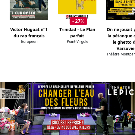
- 27
%
Victor Hugoat n°1
Trinidad - Le Plan
On ne jouait 
du rap français
parfait
la pétanque 
Européen
Point-Virgule
le ghetto 
Varsovie
Théâtre Montpa