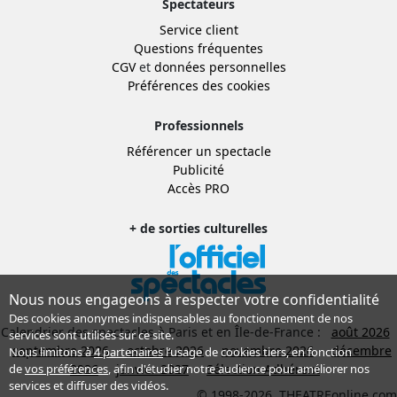
Spectateurs
Service client
Questions fréquentes
CGV
et
données personnelles
Préférences des cookies
Professionnels
Référencer un spectacle
Publicité
Accès PRO
+ de sorties culturelles
Nous nous engageons à respecter votre confidentialité
Des cookies anonymes indispensables au fonctionnement de nos
Calendrier des spectacles à Paris et en Île-de-France :
août 2026
services sont utilisés sur ce site.
septembre 2026
octobre 2026
novembre 2026
décembre
Nous limitons à
4 partenaires
l’usage de cookies tiers, en fonction
de
vos préférences
, afin d'étudier notre audience pour améliorer nos
2026
janvier 2027
Sélection Adhérent
services et diffuser des vidéos.
© 1998-2026, THEATREonline.com