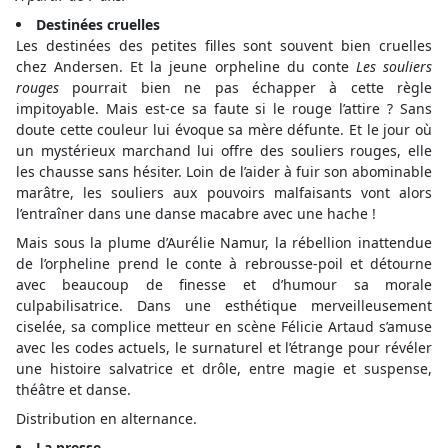
Destinées cruelles
Les destinées des petites filles sont souvent bien cruelles
chez Andersen. Et la jeune orpheline du conte
Les souliers
rouges
pourrait bien ne pas échapper à cette règle
impitoyable. Mais est-ce sa faute si le rouge l’attire ? Sans
doute cette couleur lui évoque sa mère défunte. Et le jour où
un mystérieux marchand lui offre des souliers rouges, elle
les chausse sans hésiter. Loin de l’aider à fuir son abominable
marâtre, les souliers aux pouvoirs malfaisants vont alors
l’entraîner dans une danse macabre avec une hache !
Mais sous la plume d’Aurélie Namur, la rébellion inattendue
de l’orpheline prend le conte à rebrousse-poil et détourne
avec beaucoup de finesse et d’humour sa morale
culpabilisatrice. Dans une esthétique merveilleusement
ciselée, sa complice metteur en scène Félicie Artaud s’amuse
avec les codes actuels, le surnaturel et l’étrange pour révéler
une histoire salvatrice et drôle, entre magie et suspense,
théâtre et danse.
Distribution en alternance.
La presse