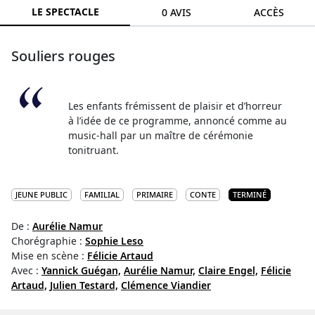
LE SPECTACLE
0 AVIS
ACCÈS
Souliers rouges
Les enfants frémissent de plaisir et d’horreur
à l’idée de ce programme, annoncé comme au
music-hall par un maître de cérémonie
tonitruant.
JEUNE PUBLIC
FAMILIAL
PRIMAIRE
CONTE
TERMINÉ
De :
Aurélie Namur
Chorégraphie :
Sophie Leso
Mise en scène :
Félicie Artaud
Avec :
Yannick Guégan,
Aurélie Namur,
Claire Engel,
Félicie
Artaud,
Julien Testard,
Clémence Viandier