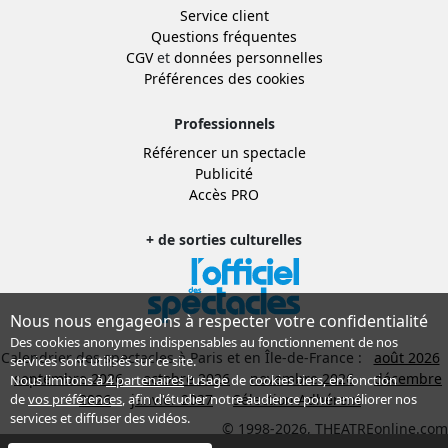
Service client
Questions fréquentes
CGV
et
données personnelles
Préférences des cookies
Professionnels
Référencer un spectacle
Publicité
Accès PRO
+ de sorties culturelles
Nous nous engageons à respecter votre confidentialité
Des cookies anonymes indispensables au fonctionnement de nos
Calendrier des spectacles à Paris et en Île-de-France :
août 2026
services sont utilisés sur ce site.
septembre 2026
octobre 2026
novembre 2026
décembre
Nous limitons à
4 partenaires
l’usage de cookies tiers, en fonction
2026
janvier 2027
Sélection Adhérent
de
vos préférences
, afin d'étudier notre audience pour améliorer nos
services et diffuser des vidéos.
© 1998-2026, THEATREonline.com