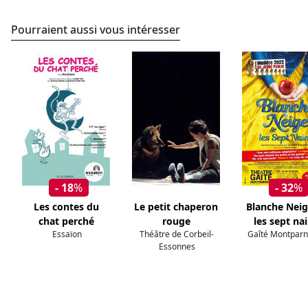
Pourraient aussi vous intéresser
- 18
%
- 32
%
Les contes du
Le petit chaperon
Blanche Neig
chat perché
rouge
les sept na
Essaïon
Théâtre de Corbeil-
Gaîté Montpar
Essonnes