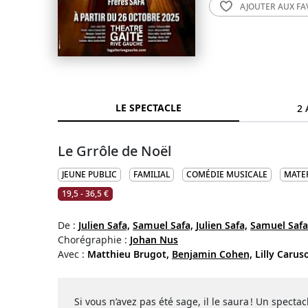
AJOUTER AUX
FA
LE SPECTACLE
2 
Le Grrôle de Noël
JEUNE PUBLIC
FAMILIAL
COMÉDIE MUSICALE
MATE
19,5 - 36,5 €
De :
Julien Safa,
Samuel Safa,
Julien Safa,
Samuel Safa
Chorégraphie :
Johan Nus
Avec :
Matthieu Brugot,
Benjamin Cohen,
Lilly Carus
Si vous n’avez pas été sage, il le saura ! Un spect