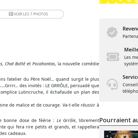
VOIR LES
7 PHOTOS
Revend
Partena
Meill
Les me
s
,
Chat Botté
et
Pocahontas
, la nouvelle comédie
systém
Servic
ans l’atelier du Père Noël… quand surgit le plus
Conseil
s….Grrrr… des invités : LE GRRÔLE, persuadé que
téléph
 complice Lutincruche, il échafaude un plan des
eine de malice et de courage. Va-t-elle réussir à
Pourraient au
e bonne dose de féérie :
Le Grrôle
, librement
te qui fera rire petits et grands, et rappellera
 des cadeaux.