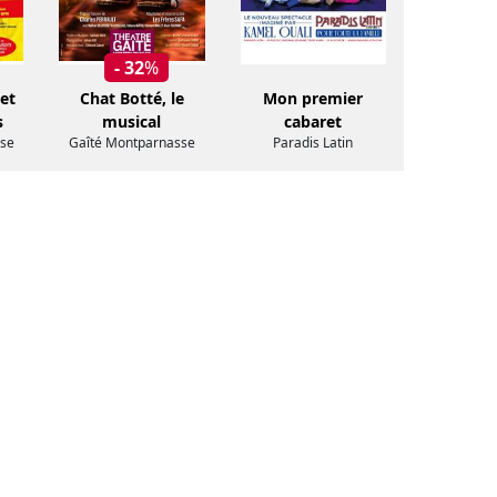
- 32
%
et
Chat Botté, le
Mon premier
s
musical
cabaret
se
Gaîté Montparnasse
Paradis Latin