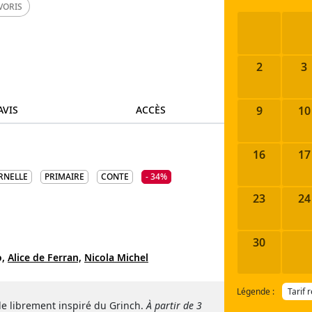
VORIS
2
3
9
10
AVIS
ACCÈS
16
17
RNELLE
PRIMAIRE
CONTE
- 34%
23
24
30
o,
Alice de Ferran,
Nicola Michel
Légende :
Tarif 
acle librement inspiré du Grinch.
À partir de 3