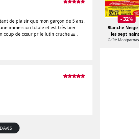
- 32
%
 autant de plaisir que mon garçon de 5 ans.
une immersion totale et est très bien
Blanche Neige 
n coup de cœur pr le lutin cruche 🙏 .
les sept nain
Gaîté Montparnas
D’AVIS