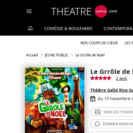
Panneau de gestion des cookies
COMÉDIE & BOULEVARD
CONTEMPORA
NOS COUPS DE CŒUR
LES
Accueil
JEUNE PUBLIC
Le Grrôle de Noël
Le Grrôle de
2 avis
Théâtre Gaîté Rive 
du 15 novembre 
VOIR LES
7 PHOT
DONNER MON
AV