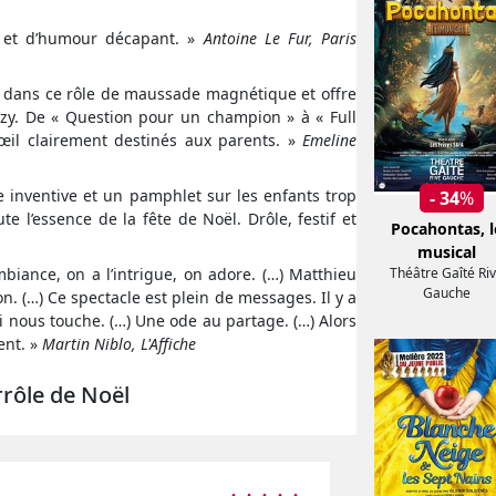
s et d’humour décapant. »
Antoine Le Fur, Paris
e dans ce rôle de maussade magnétique et offre
zy. De « Question pour un champion » à « Full
'œil clairement destinés aux parents. »
Emeline
 inventive et un pamphlet sur les enfants trop
- 34
%
 l’essence de la fête de Noël. Drôle, festif et
Pocahontas, l
musical
biance, on a l’intrigue, on adore. (…) Matthieu
Théâtre Gaîté Ri
Gauche
n. (…) Ce spectacle est plein de messages. Il y a
i nous touche. (…) Une ode au partage. (…) Alors
ent. »
Martin Niblo, L'Affiche
rrôle de Noël