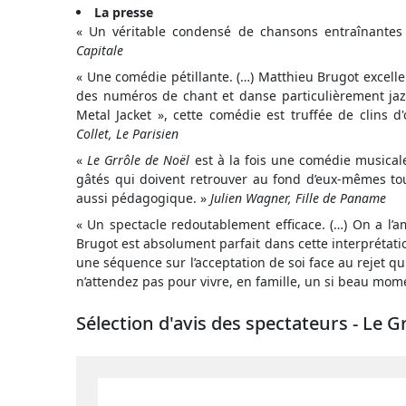
La presse
« Un véritable condensé de chansons entraînante
Capitale
« Une comédie pétillante. (…) Matthieu Brugot excell
des numéros de chant et danse particulièrement jaz
Metal Jacket », cette comédie est truffée de clins d
Collet, Le Parisien
«
Le Grrôle de Noël
est à la fois une comédie musicale
gâtés qui doivent retrouver au fond d’eux-mêmes toute
aussi pédagogique. »
Julien Wagner, Fille de Paname
« Un spectacle redoutablement efficace. (…) On a l’am
Brugot est absolument parfait dans cette interprétatio
une séquence sur l’acceptation de soi face au rejet qu
n’attendez pas pour vivre, en famille, un si beau mom
Sélection d'avis des spectateurs - Le G