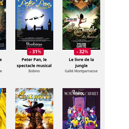
- 31
%
- 32
%
e
Peter Pan, le
Le livre de la
spectacle musical
jungle
ve
Bobino
Gaîté Montparnasse