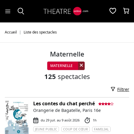
Panneau de gestion des cookies
Accueil
Liste des spectacles
Maternelle
MATERNELLE
125
spectacles
Filtrer
Les contes du chat perché
Orangerie de Bagatelle, Paris 16e
du 29 juil. au 9 août 2026
1h
JEUNE PUBLIC
COUP DE CŒUR
FAMILIAL