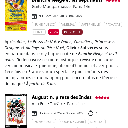
Blanche Neige et les sept nains
Gaîté Montparnasse, Paris 14e
du 3 oct. 2026 au 30 mai 2027
JEUNE PUBLIC
FAMILIAL
MATERNELLE
PRIMAIRE
CONTE
- 32%
19,5 - 31,5 €
Après
Ados
,
Le Bossu de Notre Dame
,
Chevaliers, Princesse et
Dragons
et
Au Pays du Père Noël
,
Olivier Solivérès
vous
embarque dans le mythique conte de
Blanche Neige et les 7
nains
. Redécouvrez ce conte mythique, revisité dans une
version musicale, poétique, pleine d’humour et avec pour la
1ère fois en France sur un spectacle pour enfants des
hologrammes et du mapping pour encore plus de féérie et
de magie !
À partir de 3 ans.
Augustin, pirate des Indes
A la Folie Théâtre, Paris 11e
du 4 nov. 2026 au 3 janv. 2027
1h
JEUNE PUBLIC
COUP DE CŒUR
FAMILIAL