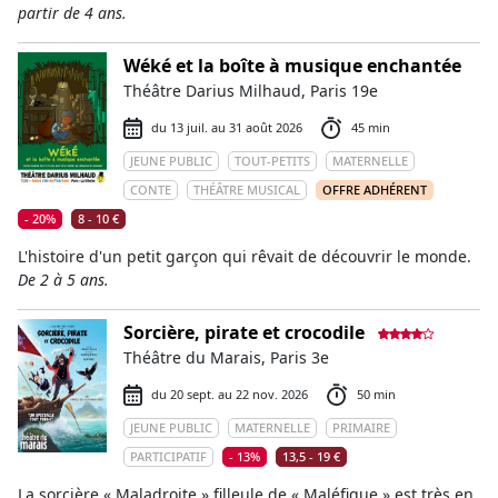
partir de 4 ans.
Wéké et la boîte à musique enchantée
Théâtre Darius Milhaud, Paris 19e
du 13 juil. au 31 août 2026
45 min
JEUNE PUBLIC
TOUT-PETITS
MATERNELLE
CONTE
THÉÂTRE MUSICAL
OFFRE ADHÉRENT
- 20%
8 - 10 €
L'histoire d'un petit garçon qui rêvait de découvrir le monde.
De 2 à 5 ans.
Sorcière, pirate et crocodile
Théâtre du Marais, Paris 3e
du 20 sept. au 22 nov. 2026
50 min
JEUNE PUBLIC
MATERNELLE
PRIMAIRE
PARTICIPATIF
- 13%
13,5 - 19 €
La sorcière « Maladroite » filleule de « Maléfique » est très en