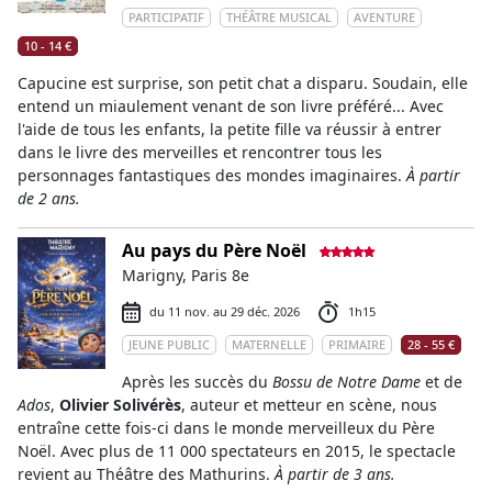
PARTICIPATIF
THÉÂTRE MUSICAL
AVENTURE
10 - 14 €
Capucine est surprise, son petit chat a disparu. Soudain, elle
entend un miaulement venant de son livre préféré... Avec
l'aide de tous les enfants, la petite fille va réussir à entrer
dans le livre des merveilles et rencontrer tous les
personnages fantastiques des mondes imaginaires.
À partir
de 2 ans.
Au pays du Père Noël
Marigny, Paris 8e
du 11 nov. au 29 déc. 2026
1h15
JEUNE PUBLIC
MATERNELLE
PRIMAIRE
28 - 55 €
Après les succès du
Bossu de Notre Dame
et de
Ados
,
Olivier Solivérès
, auteur et metteur en scène, nous
entraîne cette fois-ci dans le monde merveilleux du Père
Noël. Avec plus de 11 000 spectateurs en 2015, le spectacle
revient au Théâtre des Mathurins.
À partir de 3 ans.