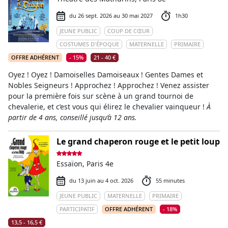
du 26 sept. 2026 au 30 mai 2027
1h30
JEUNE PUBLIC
COUP DE CŒUR
COSTUMES D'ÉPOQUE
MATERNELLE
PRIMAIRE
OFFRE ADHÉRENT
- 15%
21 - 40 €
Oyez ! Oyez ! Damoiselles Damoiseaux ! Gentes Dames et
Nobles Seigneurs ! Approchez ! Approchez ! Venez assister
pour la première fois sur scène à un grand tournoi de
chevalerie, et c’est vous qui élirez le chevalier vainqueur !
À
partir de 4 ans, conseillé jusqu’à 12 ans.
Le grand chaperon rouge et le petit loup
Essaïon, Paris 4e
du 13 juin au 4 oct. 2026
55 minutes
JEUNE PUBLIC
MATERNELLE
PRIMAIRE
PARTICIPATIF
OFFRE ADHÉRENT
- 18%
13,5 - 16,5 €