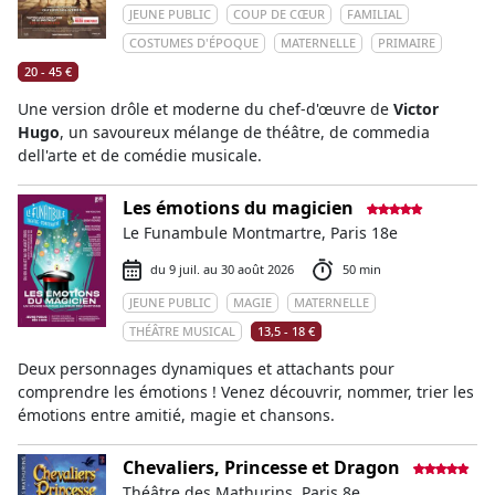
JEUNE PUBLIC
COUP DE CŒUR
FAMILIAL
COSTUMES D'ÉPOQUE
MATERNELLE
PRIMAIRE
20 - 45 €
Une version drôle et moderne du chef-d'œuvre de
Victor
Hugo
, un savoureux mélange de théâtre, de commedia
dell'arte et de comédie musicale.
Les émotions du magicien
Le Funambule Montmartre, Paris 18e
du 9 juil. au 30 août 2026
50 min
JEUNE PUBLIC
MAGIE
MATERNELLE
THÉÂTRE MUSICAL
13,5 - 18 €
Deux personnages dynamiques et attachants pour
comprendre les émotions ! Venez découvrir, nommer, trier les
émotions entre amitié, magie et chansons.
Chevaliers, Princesse et Dragon
Théâtre des Mathurins, Paris 8e