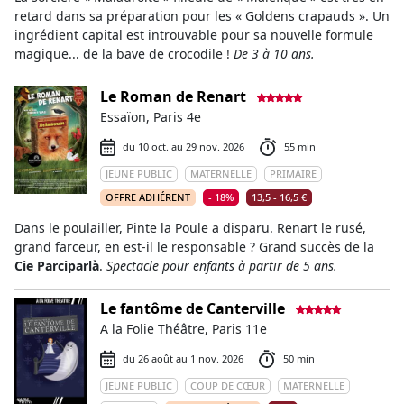
retard dans sa préparation pour les « Goldens crapauds ». Un
ingrédient capital est introuvable pour sa nouvelle formule
magique... de la bave de crocodile !
De 3 à 10 ans.
Le Roman de Renart
Essaïon, Paris 4e
du 10 oct. au 29 nov. 2026
55 min
JEUNE PUBLIC
MATERNELLE
PRIMAIRE
OFFRE ADHÉRENT
- 18%
13,5 - 16,5 €
Dans le poulailler, Pinte la Poule a disparu. Renart le rusé,
grand farceur, en est-il le responsable ? Grand succès de la
Cie Parciparlà
.
Spectacle pour enfants à partir de 5 ans.
Le fantôme de Canterville
A la Folie Théâtre, Paris 11e
du 26 août au 1 nov. 2026
50 min
JEUNE PUBLIC
COUP DE CŒUR
MATERNELLE