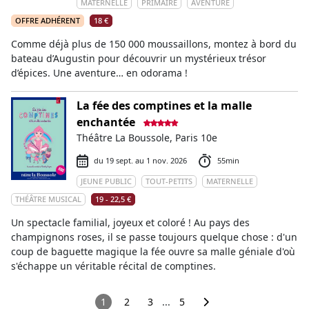
MATERNELLE
PRIMAIRE
AVENTURE
OFFRE ADHÉRENT
18 €
Comme déjà plus de 150 000 moussaillons, montez à bord du
bateau d’Augustin pour découvrir un mystérieux trésor
d’épices. Une aventure… en odorama !
La fée des comptines et la malle
enchantée
Théâtre La Boussole, Paris 10e
du 19 sept. au 1 nov. 2026
55min
JEUNE PUBLIC
TOUT-PETITS
MATERNELLE
THÉÂTRE MUSICAL
19 - 22,5 €
Un spectacle familial, joyeux et coloré ! Au pays des
champignons roses, il se passe toujours quelque chose : d'un
coup de baguette magique la fée ouvre sa malle géniale d'où
s'échappe un véritable récital de comptines.
1
2
3
...
5