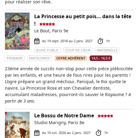
pour réaliser son rêve.
La Princesse au petit pois... dans la tête
!
Le Bout, Paris 9e
du 19 sept. 2018 au 2 janv. 2027
1h
JEUNE PUBLIC
COUP DE CŒUR
MATERNELLE
PRIMAIRE
PARTICIPATIF
OFFRE ADHÉRENT
14,5 - 16,5 €
23ème année de succès non-stop pour cette pièce plébiscitée
par les enfants, et une heure de fous rires pour les parents !
L’ogre prépare un grand méchoui. Paniqué, le Roi quitte le
navire. La Princesse Rose et son Chevalier dentiste,
accumulant maladresses, pourront-ils sauver le Royaume ?
A
partir de 3 ans.
Le Bossu de Notre Dame
Studio Marigny, Paris 8e
du 10 oct. 2026 au 2 janv. 2027
1h