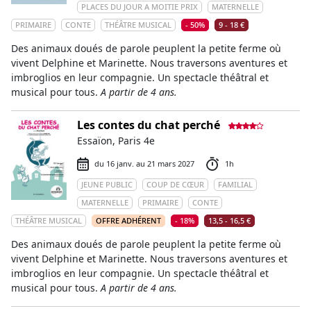
PLACES DU JOUR A MOITIE PRIX
MATERNELLE
PRIMAIRE
CONTE
THÉÂTRE MUSICAL
- 50%
9 - 18 €
Des animaux doués de parole peuplent la petite ferme où
vivent Delphine et Marinette. Nous traversons aventures et
imbroglios en leur compagnie. Un spectacle théâtral et
musical pour tous.
A partir de 4 ans.
Les contes du chat perché
Essaïon, Paris 4e
du 16 janv. au 21 mars 2027
1h
JEUNE PUBLIC
COUP DE CŒUR
FAMILIAL
MATERNELLE
PRIMAIRE
CONTE
THÉÂTRE MUSICAL
OFFRE ADHÉRENT
- 18%
13,5 - 16,5 €
Des animaux doués de parole peuplent la petite ferme où
vivent Delphine et Marinette. Nous traversons aventures et
imbroglios en leur compagnie. Un spectacle théâtral et
musical pour tous.
A partir de 4 ans.