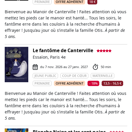
PRIMAIRE
OFFRE ADHÉRENT
18 €
Bienvenue au Manoir de Canterville ! Faites attention où vous
mettez les pieds car le manoir est hanté... Tous les soirs, le
fantôme erre dans les couloirs à la recherche d’humains à
effrayer ! Jusqu’au jour où s’installe la famille Otis.
À partir de
5 ans.
Le fantôme de Canterville
Essaïon, Paris 4e
du 7 nov. 2026 au 27 janv. 2027
50 min
JEUNE PUBLIC
COUP DE CŒUR
MATERNELLE
PRIMAIRE
OFFRE ADHÉRENT
- 18%
13,5 - 16,5 €
Bienvenue au Manoir de Canterville ! Faites attention où vous
mettez les pieds car le manoir est hanté... Tous les soirs, le
fantôme erre dans les couloirs à la recherche d’humains à
effrayer ! Jusqu’au jour où s’installe la famille Otis.
À partir de
5 ans.