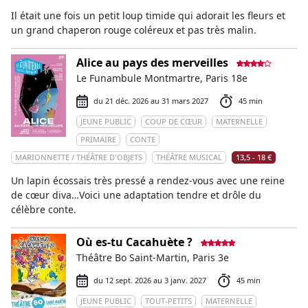
Il était une fois un petit loup timide qui adorait les fleurs et
un grand chaperon rouge coléreux et pas très malin.
Alice au pays des merveilles
Le Funambule Montmartre, Paris 18e
du 21 déc. 2026 au 31 mars 2027
45 min
JEUNE PUBLIC
COUP DE CŒUR
MATERNELLE
PRIMAIRE
CONTE
MARIONNETTE / THÉÂTRE D'OBJETS
THÉÂTRE MUSICAL
13,5 - 18 €
Un lapin écossais très pressé a rendez-vous avec une reine
de cœur diva…Voici une adaptation tendre et drôle du
célèbre conte.
Où es-tu Cacahuète ?
Théâtre Bo Saint-Martin, Paris 3e
du 12 sept. 2026 au 3 janv. 2027
45 min
JEUNE PUBLIC
TOUT-PETITS
MATERNELLE