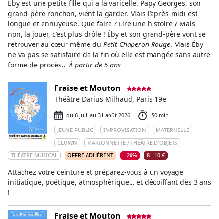
Éby est une petite fille qui a la varicelle. Papy Georges, son
grand-père ronchon, vient la garder. Mais l’après-midi est
longue et ennuyeuse. Que faire ? Lire une histoire ? Mais
non, la jouer, c’est plus drôle ! Éby et son grand-père vont se
retrouver au cœur même du
Petit Chaperon Rouge
. Mais Éby
ne va pas se satisfaire de la fin où elle est mangée sans autre
forme de procès…
À partir de 5 ans
Fraise et Mouton
Théâtre Darius Milhaud, Paris 19e
du 6 juil. au 31 août 2026
50 min
JEUNE PUBLIC
IMPROVISATION
MATERNELLE
CLOWN
MARIONNETTE / THÉÂTRE D'OBJETS
THÉÂTRE MUSICAL
OFFRE ADHÉRENT
- 20%
8 - 10 €
Attachez votre ceinture et préparez-vous à un voyage
initiatique, poétique, atmosphérique… et décoiffant dès 3 ans
!
Fraise et Mouton