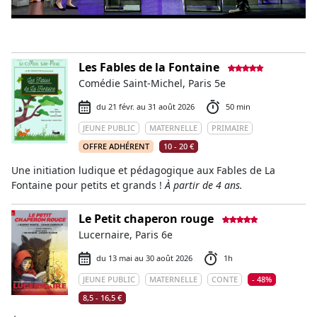
Les Fables de la Fontaine
Comédie Saint-Michel, Paris 5e
du 21 févr. au 31 août 2026
50 min
JEUNE PUBLIC
MATERNELLE
PRIMAIRE
OFFRE ADHÉRENT
10 - 20 €
Une initiation ludique et pédagogique aux Fables de La
Fontaine pour petits et grands !
À partir de 4 ans.
Le Petit chaperon rouge
Lucernaire, Paris 6e
du 13 mai au 30 août 2026
1h
JEUNE PUBLIC
MATERNELLE
CONTE
- 48%
8,5 - 16,5 €