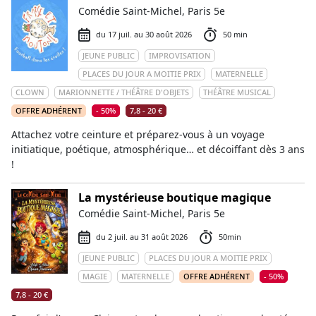
Comédie Saint-Michel, Paris 5e
du 17 juil. au 30 août 2026
50 min
JEUNE PUBLIC
IMPROVISATION
PLACES DU JOUR A MOITIE PRIX
MATERNELLE
CLOWN
MARIONNETTE / THÉÂTRE D'OBJETS
THÉÂTRE MUSICAL
OFFRE ADHÉRENT
- 50%
7,8 - 20 €
Attachez votre ceinture et préparez-vous à un voyage
initiatique, poétique, atmosphérique… et décoiffant dès 3 ans
!
La mystérieuse boutique magique
Comédie Saint-Michel, Paris 5e
du 2 juil. au 31 août 2026
50min
JEUNE PUBLIC
PLACES DU JOUR A MOITIE PRIX
MAGIE
MATERNELLE
OFFRE ADHÉRENT
- 50%
7,8 - 20 €