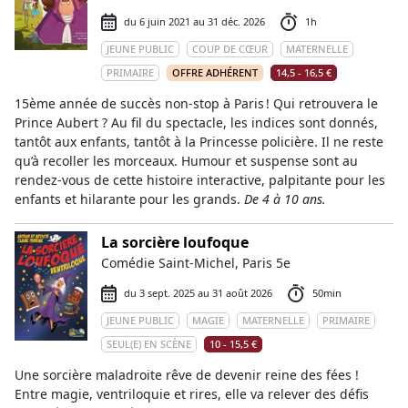
du 6 juin 2021 au 31 déc. 2026
1h
JEUNE PUBLIC
COUP DE CŒUR
MATERNELLE
PRIMAIRE
OFFRE ADHÉRENT
14,5 - 16,5 €
15ème année de succès non-stop à Paris ! Qui retrouvera le
Prince Aubert ? Au fil du spectacle, les indices sont donnés,
tantôt aux enfants, tantôt à la Princesse policière. Il ne reste
qu’à recoller les morceaux. Humour et suspense sont au
rendez-vous de cette histoire interactive, palpitante pour les
enfants et hilarante pour les grands.
De 4 à 10 ans.
La sorcière loufoque
Comédie Saint-Michel, Paris 5e
du 3 sept. 2025 au 31 août 2026
50min
JEUNE PUBLIC
MAGIE
MATERNELLE
PRIMAIRE
SEUL(E) EN SCÈNE
10 - 15,5 €
Une sorcière maladroite rêve de devenir reine des fées !
Entre magie, ventriloquie et rires, elle va relever des défis