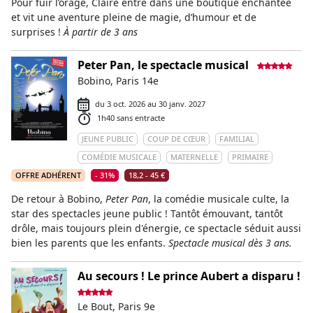
Pour fuir l’orage, Claire entre dans une boutique enchantée
et vit une aventure pleine de magie, d’humour et de
surprises !
À partir de 3 ans
Peter Pan, le spectacle musical
Bobino, Paris 14e
du 3 oct. 2026 au 30 janv. 2027
1h40 sans entracte
JEUNE PUBLIC
COUP DE CŒUR
FAMILIAL
COMÉDIE MUSICALE
MATERNELLE
PRIMAIRE
OFFRE ADHÉRENT
- 31%
18,2 - 45 €
De retour à Bobino,
Peter Pan
, la comédie musicale culte, la
star des spectacles jeune public ! Tantôt émouvant, tantôt
drôle, mais toujours plein d'énergie, ce spectacle séduit aussi
bien les parents que les enfants.
Spectacle musical dès 3 ans.
Au secours ! Le prince Aubert a disparu !
Le Bout, Paris 9e