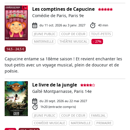
Les comptines de Capucine
Comédie de Paris, Paris 9e
du 11 oct. 2026 au 3 janv. 2027
40 min
JEUNE PUBLIC
COUP DE CŒUR
TOUT-PETITS
MATERNELLE
THÉÂTRE MUSICAL
- 27%
14,5 - 24,5 €
Capucine entame sa 18ème saison ! Et revient enchanter les
tout-petits avec un voyage musical, plein de douceur et de
poésie.
Le livre de la jungle
Gaîté Montparnasse, Paris 14e
du 20 sept. 2026 au 22 mai 2027
1h20 (entracte compris)
JEUNE PUBLIC
COUP DE CŒUR
FAMILIAL
COMÉDIE MUSICALE
MATERNELLE
PRIMAIRE