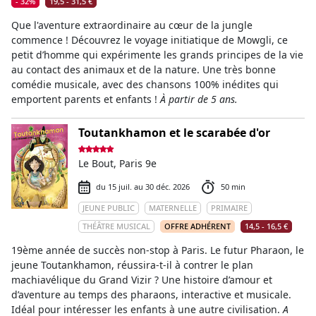
- 32%
19,5 - 31,5 €
Que l'aventure extraordinaire au cœur de la jungle
commence ! Découvrez le voyage initiatique de Mowgli, ce
petit d’homme qui expérimente les grands principes de la vie
au contact des animaux et de la nature. Une très bonne
comédie musicale, avec des chansons 100% inédites qui
emportent parents et enfants !
À partir de 5 ans.
Toutankhamon et le scarabée d'or
Le Bout, Paris 9e
du 15 juil. au 30 déc. 2026
50 min
JEUNE PUBLIC
MATERNELLE
PRIMAIRE
THÉÂTRE MUSICAL
OFFRE ADHÉRENT
14,5 - 16,5 €
19ème année de succès non-stop à Paris. Le futur Pharaon, le
jeune Toutankhamon, réussira-t-il à contrer le plan
machiavélique du Grand Vizir ? Une histoire d’amour et
d’aventure au temps des pharaons, interactive et musicale.
Idéal pour intéresser les enfants à une autre civilisation.
A