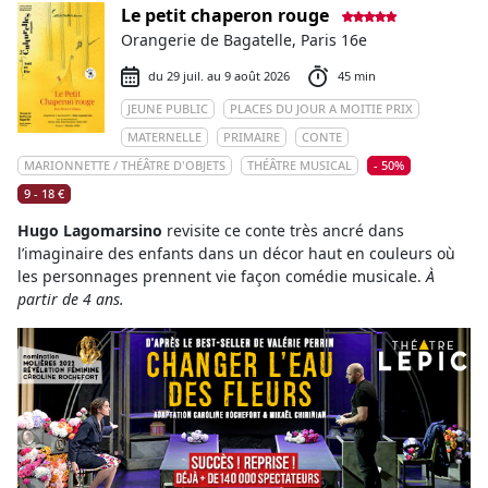
Le petit chaperon rouge
Orangerie de Bagatelle, Paris 16e
du 29 juil. au 9 août 2026
45 min
JEUNE PUBLIC
PLACES DU JOUR A MOITIE PRIX
MATERNELLE
PRIMAIRE
CONTE
MARIONNETTE / THÉÂTRE D'OBJETS
THÉÂTRE MUSICAL
- 50%
9 - 18 €
Hugo Lagomarsino
revisite ce conte très ancré dans
l’imaginaire des enfants dans un décor haut en couleurs où
les personnages prennent vie façon comédie musicale.
À
partir de 4 ans.