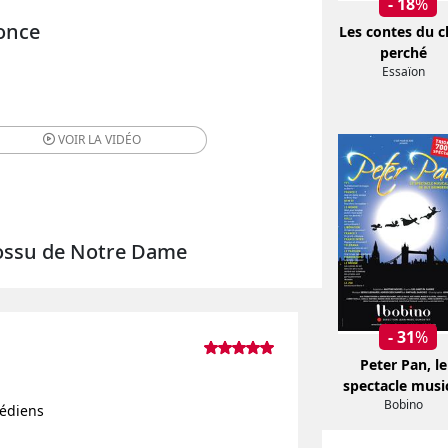
- 18
%
once
Les contes du c
perché
Essaïon
VOIR LA
VIDÉO
 Bossu de Notre Dame
- 31
%
Peter Pan, le
spectacle musi
Bobino
médiens