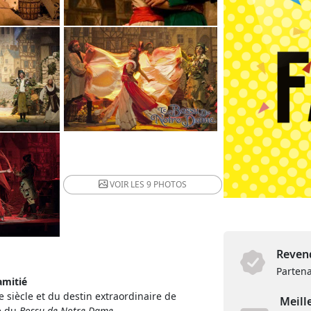
VOIR LES
9 PHOTOS
Revend
Partena
amitié
 siècle et du destin extraordinaire de
Meill
e du
Bossu de Notre Dame
.