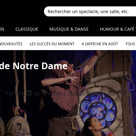
IN
CLASSIQUE
MUSIQUE & DANSE
HUMOUR & CAFÉ 
 NOUVEAUTÉS
LES SUCCÈS DU MOMENT
A L’AFFICHE EN AOÛT
TOUS 
 de Notre Dame
y
Paris 8e
du 10 octobre 2026 au 2 janvier 2027
1h