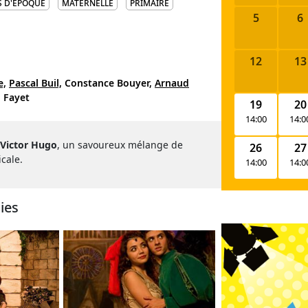
 D'ÉPOQUE
MATERNELLE
PRIMAIRE
5
6
12
13
e,
Pascal Buil,
Constance Bouyer,
Arnaud
 Fayet
19
20
14:00
14:0
Victor Hugo
, un savoureux mélange de
26
27
cale.
14:00
14:0
ies