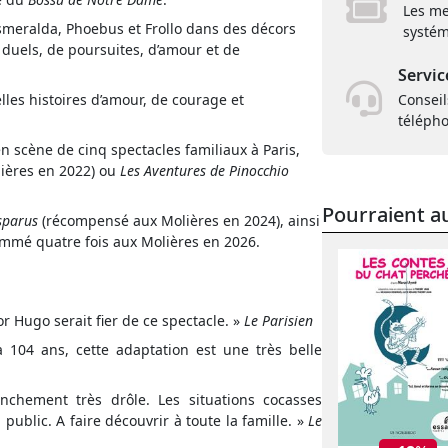
Les me
smeralda, Phoebus et Frollo dans des décors
systém
duels, de poursuites, d’amour et de
Servic
lles histoires d’amour, de courage et
Conseil
téléph
en scène de cinq spectacles familiaux à Paris,
ères en 2022) ou
Les Aventures de Pinocchio
Pourraient au
sparus
(récompensé aux Molières en 2024), ainsi
ommé quatre fois aux Molières en 2026.
r Hugo serait fier de ce spectacle. »
Le Parisien
 104 ans, cette adaptation est une très belle
nchement très drôle. Les situations cocasses
public. A faire découvrir à toute la famille. »
Le