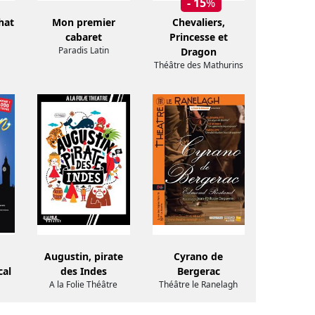
- 15
%
hat
Mon premier
Chevaliers,
cabaret
Princesse et
Paradis Latin
Dragon
Théâtre des Mathurins
Augustin, pirate
Cyrano de
cal
des Indes
Bergerac
A la Folie Théâtre
Théâtre le Ranelagh