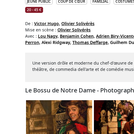
JEUNE PUBLIC
COUP DE CŒUR
FAMILIAL
COSTUMES
20 - 45 €
De :
Victor Hugo,
Olivier Solivérès
Mise en scène :
Olivier Solivérès
Avec :
Lou Nagy,
Benjamin Cohen,
Adrien Biry-Vicent
Perron,
Alexi Ridgway,
Thomas Deffarge,
Guilhem Du
Une version drôle et moderne du chef-d'œuvre de
théâtre, de commedia dell'arte et de comédie musi
Le Bossu de Notre Dame - Photograph