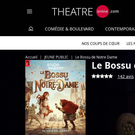
Panneau de gestion des cookies
COMÉDIE & BOULEVARD
CONTEMPORA
NOS COUPS DE CŒUR
LES
Accueil
JEUNE PUBLIC
Le Bossu de Notre Dame
Le Bossu
142 avis
Studio Marign