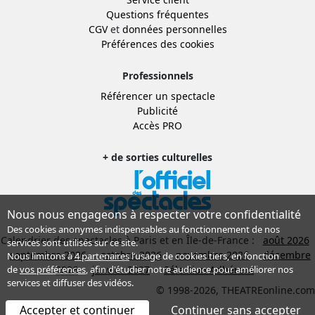
Questions fréquentes
CGV
et
données personnelles
Préférences des cookies
Professionnels
Référencer un spectacle
Publicité
Accès PRO
+ de sorties culturelles
Nous nous engageons à respecter votre confidentialité
Des cookies anonymes indispensables au fonctionnement de nos
Calendrier des spectacles à Paris et en Île-de-France :
août 2026
services sont utilisés sur ce site.
septembre 2026
octobre 2026
novembre 2026
décembre
Nous limitons à
4 partenaires
l’usage de cookies tiers, en fonction
2026
janvier 2027
Sélection Adhérent
de
vos préférences
, afin d'étudier notre audience pour améliorer nos
services et diffuser des vidéos.
© 1998-2026, THEATREonline.com
Accepter et continuer
Continuer sans accepter