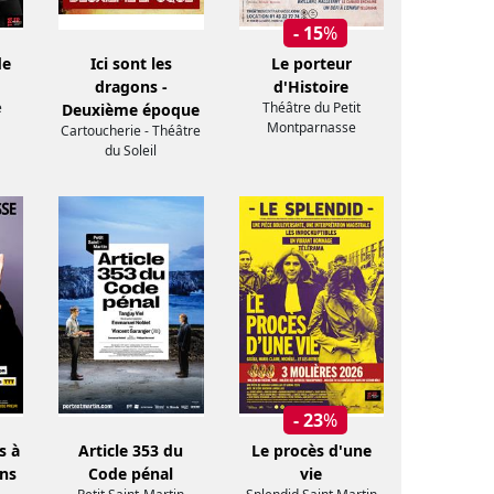
- 15
%
de
Ici sont les
Le porteur
dragons -
d'Histoire
e
Théâtre du Petit
Deuxième époque
Montparnasse
Cartoucherie - Théâtre
du Soleil
- 23
%
s à
Article 353 du
Le procès d'une
ans
Code pénal
vie