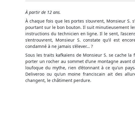
À partir de 12 ans.
À chaque fois que les portes s’ouvrent, Monsieur S. s
pourtant sur le bon bouton. Il suit minutieusement les 
instructions du technicien en ligne. Il le sent, l’as
s’entrouvrent, Monsieur S. constate qu’il est enco
condamné à ne jamais s’élever… ?
Sous les traits kafkaïens de Monsieur S. se cache la 
porter un rocher au sommet d’une montagne avant de l
loufoque du mythe, rien d’étonnant à ce qu’un pay
Deliveroo ou qu’un moine franciscain ait des allu
changent, le châtiment perdure.