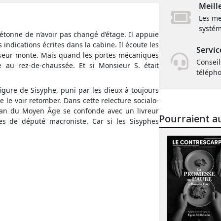
Meill
Les me
systém
’étonne de n’avoir pas changé d’étage. Il appuie
indications écrites dans la cabine. Il écoute les
Servic
censeur monte. Mais quand les portes mécaniques
Conseil
re au rez-de-chaussée. Et si Monsieur S. était
téléph
figure de Sisyphe, puni par les dieux à toujours
e voir retomber. Dans cette relecture socialo-
san du Moyen Âge se confonde avec un livreur
Pourraient au
res de député macroniste. Car si les Sisyphes