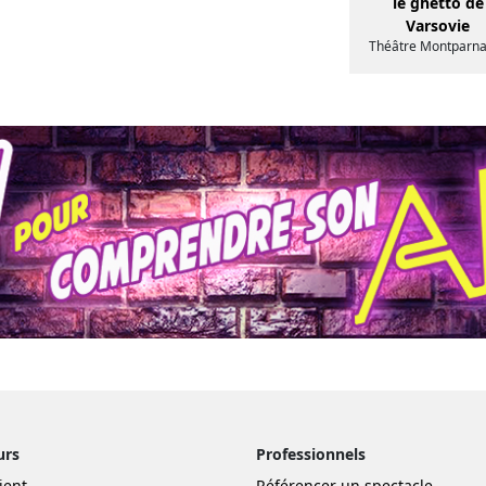
le ghetto de
Varsovie
Théâtre Montparn
urs
Professionnels
ient
Référencer un spectacle