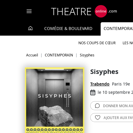
Panneau de gestion des cookies
COMÉDIE & BOULEVARD
CONTEMPORA
NOS COUPS DE CŒUR
LES 
Accueil
CONTEMPORAIN
Sisyphes
Sisyphes
Trabendo
Paris 19e
le 10 septembre 
DONNER MON
AV
AJOUTER AUX
FA