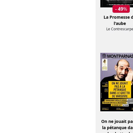
- 49
%
La Promesse 
l'aube
Le Contrescarp
On ne jouait pa
la pétanque d