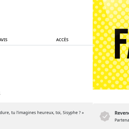
AVIS
ACCÈS
t
ure, tu l’imagines heureux, toi, Sisyphe ? »
Revend
Partena