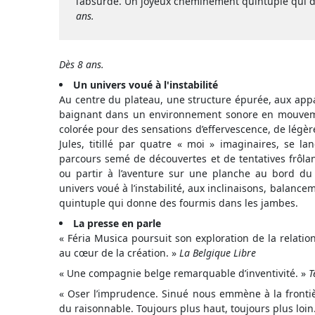
l’absurde. Un joyeux cheminement quintuple qui 
ans.
Dès 8 ans.
Un univers voué à l'instabilité
Au centre du plateau, une structure épurée, aux ap
baignant dans un environnement sonore en mouveme
colorée pour des sensations d’effervescence, de légère
Jules, titillé par quatre « moi » imaginaires, se l
parcours semé de découvertes et de tentatives frôlan
ou partir à l’aventure sur une planche au bord du
univers voué à l’instabilité, aux inclinaisons, balan
quintuple qui donne des fourmis dans les jambes.
La presse en parle
« Féria Musica poursuit son exploration de la relatio
au cœur de la création. »
La Belgique Libre
« Une compagnie belge remarquable d’inventivité. »
T
« Oser l’imprudence. Sinué nous emmène à la frontière
du raisonnable. Toujours plus haut, toujours plus loi