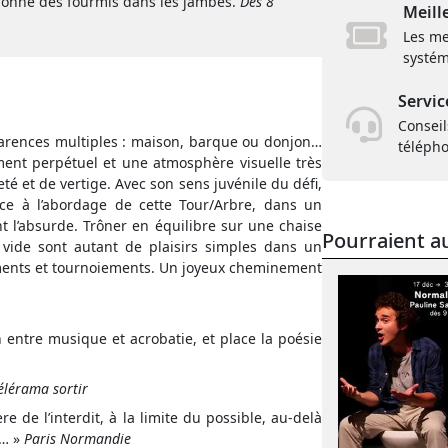
donne des fourmis dans les jambes.
Dès 8
Meill
Les me
systém
Servic
Conseil
parences multiples : maison, barque ou donjon…
téléph
nt perpétuel et une atmosphère visuelle très
té et de vertige. Avec son sens juvénile du défi,
ance à l’abordage de cette Tour/Arbre, dans un
t l’absurde. Trôner en équilibre sur une chaise
Pourraient au
 vide sont autant de plaisirs simples dans un
cements et tournoiements. Un joyeux cheminement
n entre musique et acrobatie, et place la poésie
élérama sortir
 de l’interdit, à la limite du possible, au-delà
n… »
Paris Normandie