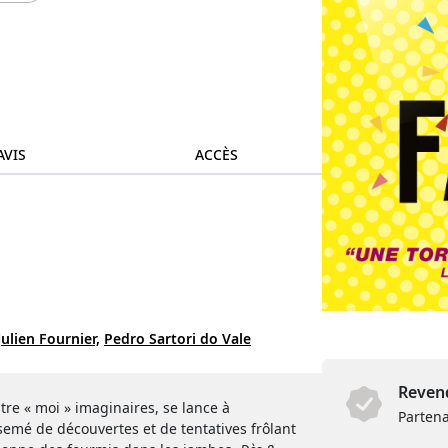
AVIS
ACCÈS
Julien Fournier,
Pedro Sartori do Vale
Revend
atre « moi » imaginaires, se lance à
Partena
semé de découvertes et de tentatives frôlant