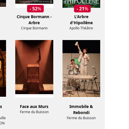
- 52
%
- 21
%
Cirque Bormann -
L'Arbre
Arbre
d'Hipollène
Cirque Bormann
Apollo Théâtre
s
Face aux Murs
Immobile &
Ferme du Buisson
Rebondi
ille
Ferme du Buisson
CDN