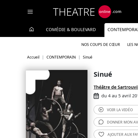
Panneau de gestion des cookies
COMÉDIE & BOULEVARD
CONTEMPORA
NOS COUPS DE CŒUR
LES 
Accueil
CONTEMPORAIN
Sinué
Sinué
Théâtre de Sartrouvi
du 4 au 5 avril 20
VOIR LA
VIDÉO
DONNER MON
AV
AJOUTER AUX
FA