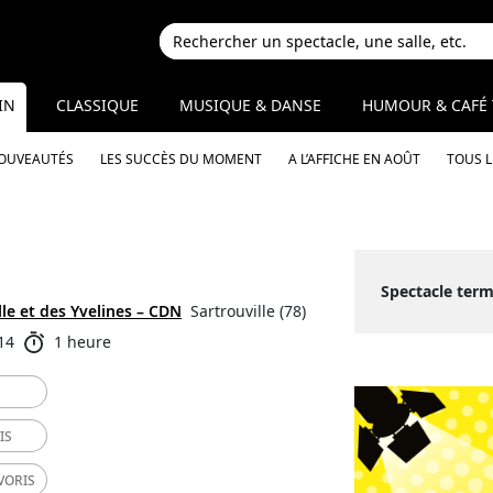
IN
CLASSIQUE
MUSIQUE & DANSE
HUMOUR & CAFÉ 
NOUVEAUTÉS
LES SUCCÈS DU MOMENT
A L’AFFICHE EN AOÛT
TOUS 
Spectacle term
lle et des Yvelines – CDN
Sartrouville (78)
14
1 heure
IS
VORIS