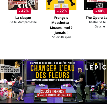
- 42
%
- 22
%
- 40
%
La claque
François
The Opera L
Gaîté Montparnasse
Théâtre Gaîté 
Moschetta -
Gauche
Mozart, moi ?
Jamais !
Studio Raspail