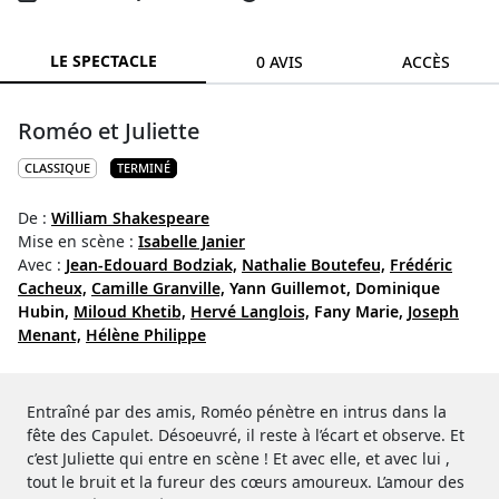
LE SPECTACLE
0 AVIS
ACCÈS
Roméo et Juliette
CLASSIQUE
TERMINÉ
De :
William Shakespeare
Mise en scène :
Isabelle Janier
Avec :
Jean-Edouard Bodziak,
Nathalie Boutefeu,
Frédéric
Cacheux,
Camille Granville,
Yann Guillemot,
Dominique
Hubin,
Miloud Khetib,
Hervé Langlois,
Fany Marie,
Joseph
Menant,
Hélène Philippe
Entraîné par des amis, Roméo pénètre en intrus dans la
fête des Capulet. Désoeuvré, il reste à l’écart et observe. Et
c’est Juliette qui entre en scène ! Et avec elle, et avec lui ,
tout le bruit et la fureur des cœurs amoureux. L’amour des