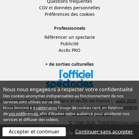
Questions fréquentes
CGV
et
données personnelles
Préférences des cookies
Professionnels
Référencer un spectacle
Publicité
Accès PRO
+ de sorties culturelles
Nous nous engageons à respecter votre confidentialité
Des cookies anonymes indispensables au fonctionnement de nos
Calendrier des spectacles à Paris et en Île-de-France :
août 2026
services sont utilisés sur ce site.
septembre 2026
octobre 2026
novembre 2026
décembre
Nous limitons à
4 partenaires
l’usage de cookies tiers, en fonction
2026
janvier 2027
Sélection Adhérent
de
vos préférences
, afin d'étudier notre audience pour améliorer nos
services et diffuser des vidéos.
© 1998-2026, THEATREonline.com
Accepter et continuer
Continuer sans accepter
Spectacle terminé depuis le vendredi 25 janvier 2002