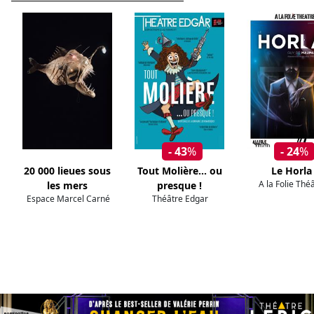
- 43
%
- 24
%
20 000 lieues sous
Tout Molière... ou
Le Horla
A la Folie Thé
les mers
presque !
Espace Marcel Carné
Théâtre Edgar