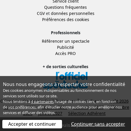
Service client
Questions fréquentes
CGV
et
données personnelles
Préférences des cookies
Professionnels
Référencer un spectacle
Publicité
Accès PRO
+ de sorties culturelles
Nous nous engageons à respecter votre confidentialité
Des cookies anonymes indispensables au fonctionnement de nos
services sont utilisés sur ce site.
Calendrier des spectacles à Paris et en Île-de-France :
août 2026
Nous limitons à
4 partenaires
l’usage de cookies tiers, en fonction
de
vos préférences
, afin d'étudier notre audience pour améliorer nos
septembre 2026
octobre 2026
novembre 2026
décembre
services et diffuser des vidéos.
2026
janvier 2027
Sélection Adhérent
© 1998-2026, THEATREonline.com
Accepter et continuer
Continuer sans accepter
Spectacle terminé depuis le jeudi 12 mars 2026