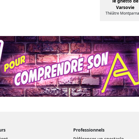
le ghetto de
Varsovie
Théâtre Montparn
urs
Professionnels
ient
Référencer un spectacle