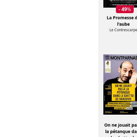
- 49
%
La Promesse 
l'aube
Le Contrescarp
On ne jouait pa
la pétanque d