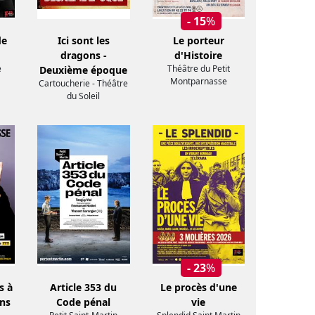
- 15
%
de
Ici sont les
Le porteur
dragons -
d'Histoire
e
Théâtre du Petit
Deuxième époque
Montparnasse
Cartoucherie - Théâtre
du Soleil
- 23
%
s à
Article 353 du
Le procès d'une
ans
Code pénal
vie