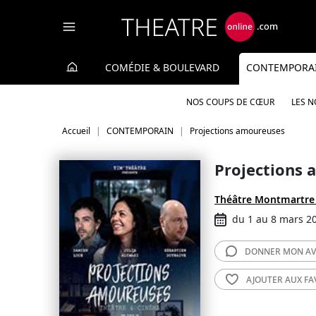
Panneau de gestion des cookies
COMÉDIE & BOULEVARD
CONTEMPORA
NOS COUPS DE CŒUR
LES 
Accueil
CONTEMPORAIN
Projections amoureuses
Projections
Théâtre Montmartre
du 1 au 8 mars 2
DONNER MON
AV
AJOUTER AUX
FA