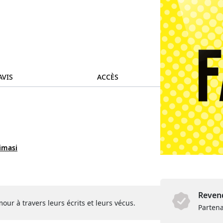
AVIS
ACCÈS
limasi
Revend
our à travers leurs écrits et leurs vécus.
Partena