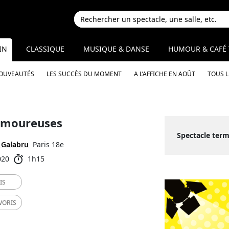
IN
CLASSIQUE
MUSIQUE & DANSE
HUMOUR & CAFÉ 
NOUVEAUTÉS
LES SUCCÈS DU MOMENT
A L’AFFICHE EN AOÛT
TOUS 
 amoureuses
Spectacle term
 Galabru
Paris 18e
020
1h15
IS
VORIS