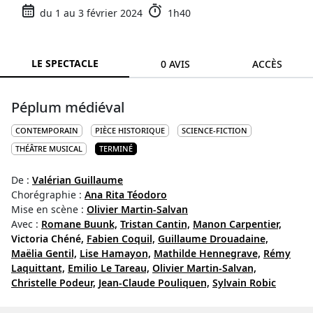
du 1 au 3 février 2024
1h40
LE SPECTACLE
0 AVIS
ACCÈS
Péplum médiéval
CONTEMPORAIN
PIÈCE HISTORIQUE
SCIENCE-FICTION
THÉÂTRE MUSICAL
TERMINÉ
De :
Valérian Guillaume
Chorégraphie :
Ana Rita Téodoro
Mise en scène :
Olivier Martin-Salvan
Avec :
Romane Buunk,
Tristan Cantin,
Manon Carpentier,
Victoria Chéné,
Fabien Coquil,
Guillaume Drouadaine,
Maëlia Gentil,
Lise Hamayon,
Mathilde Hennegrave,
Rémy
Laquittant,
Emilio Le Tareau,
Olivier Martin-Salvan,
Christelle Podeur,
Jean-Claude Pouliquen,
Sylvain Robic