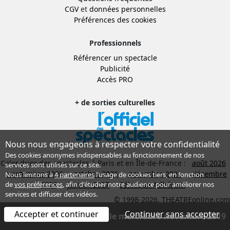
CGV
et
données personnelles
Préférences des cookies
Professionnels
Référencer un spectacle
Publicité
Accès PRO
+ de sorties culturelles
Nous nous engageons à respecter votre confidentialité
Des cookies anonymes indispensables au fonctionnement de nos
Calendrier des spectacles à Paris et en Île-de-France :
août 2026
services sont utilisés sur ce site.
septembre 2026
octobre 2026
novembre 2026
décembre
Nous limitons à
4 partenaires
l’usage de cookies tiers, en fonction
2026
janvier 2027
Sélection Adhérent
de
vos préférences
, afin d'étudier notre audience pour améliorer nos
services et diffuser des vidéos.
© 1998-2026, THEATREonline.com
Accepter et continuer
Continuer sans accepter
Spectacle terminé depuis le mercredi 6 novembre 2019