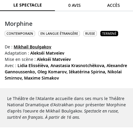
LE SPECTACLE
0 AVIS
ACCÈS
Morphine
CONTEMPORAIN
EN LANGUE ÉTRANGÈRE
RUSSE
TERMINÉ
De :
Mikhaïl Boulgakov
Adaptation :
Alekséï Matveïev
Mise en scène :
Alekséï Matveïev
Avec :
Lidia Elisséïèva,
Anastasia Krasnotchèkova,
Alexandre
Gannoussenko,
Oleg Komarov,
Iékatérina Spirina,
Nikolaï
Smirnov,
Maxime Simakov
Le Théâtre de l'Atalante accueille dans ses murs le Théâtre
National Dramatique d'Astrakhan pour présenter Morphine
d'après l'oeuvre de Mikhail Boulgakov.
Spectacle en russe,
surtitré en français. À partir de 16 ans.