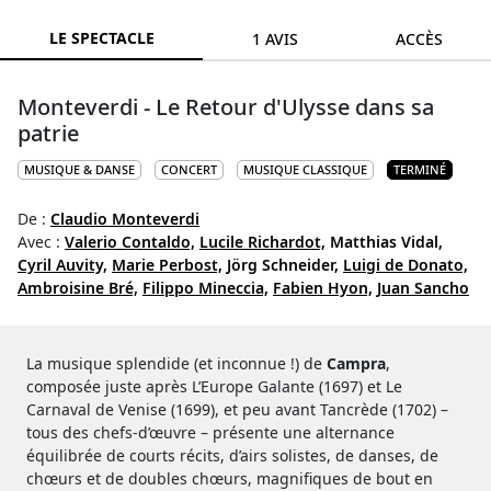
LE SPECTACLE
1 AVIS
ACCÈS
Monteverdi - Le Retour d'Ulysse dans sa
patrie
MUSIQUE & DANSE
CONCERT
MUSIQUE CLASSIQUE
TERMINÉ
De :
Claudio Monteverdi
Avec :
Valerio Contaldo,
Lucile Richardot,
Matthias Vidal,
Cyril Auvity,
Marie Perbost,
Jörg Schneider,
Luigi de Donato,
Ambroisine Bré,
Filippo Mineccia,
Fabien Hyon,
Juan Sancho
La musique splendide (et inconnue !) de
Campra
,
composée juste après L’Europe Galante (1697) et Le
Carnaval de Venise (1699), et peu avant Tancrède (1702) –
tous des chefs-d’œuvre – présente une alternance
équilibrée de courts récits, d’airs solistes, de danses, de
chœurs et de doubles chœurs, magnifiques de bout en