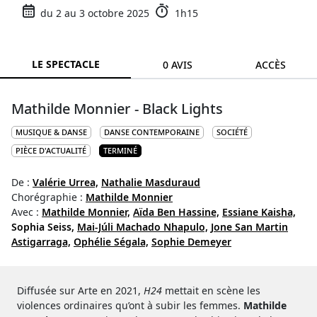
du 2 au 3 octobre 2025
1h15
LE SPECTACLE
0 AVIS
ACCÈS
Mathilde Monnier - Black Lights
MUSIQUE & DANSE
DANSE CONTEMPORAINE
SOCIÉTÉ
PIÈCE D'ACTUALITÉ
TERMINÉ
De :
Valérie Urrea,
Nathalie Masduraud
Chorégraphie :
Mathilde Monnier
Avec :
Mathilde Monnier,
Aïda Ben Hassine,
Essiane Kaisha,
Sophia Seiss,
Mai-Júli Machado Nhapulo,
Jone San Martin
Astigarraga,
Ophélie Ségala,
Sophie Demeyer
Diffusée sur Arte en 2021,
H24
mettait en scène les
violences ordinaires qu’ont à subir les femmes.
Mathilde