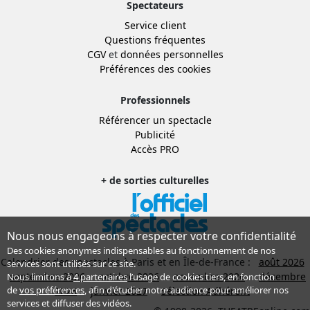
Spectateurs
Service client
Questions fréquentes
CGV
et
données personnelles
Préférences des cookies
Professionnels
Référencer un spectacle
Publicité
Accès PRO
+ de sorties culturelles
Nous nous engageons à respecter votre confidentialité
Des cookies anonymes indispensables au fonctionnement de nos
Calendrier des spectacles à Paris et en Île-de-France :
août 2026
services sont utilisés sur ce site.
septembre 2026
octobre 2026
novembre 2026
décembre
Nous limitons à
4 partenaires
l’usage de cookies tiers, en fonction
de
vos préférences
, afin d'étudier notre audience pour améliorer nos
2026
janvier 2027
Sélection Adhérent
services et diffuser des vidéos.