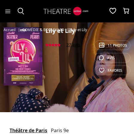
Panneau de gestion des cookies
Lily et Lily
Accueil
COMÉDIE & BOULEVARD
Lily et Lily
27 avis
11 PHOTOS
AVIS
FAVORIS
Théâtre de Paris
Paris 9e