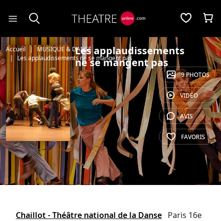
Panneau de gestion des cookies
Les applaudis­sements
Accueil
MUSIQUE & DANSE
Les applaudis­sements ne se mangent pas
ne se mangent pas
9 PHOTOS
VIDÉO
AVIS
FAVORIS
Chaillot - Théâtre national de la Danse
Paris 16e