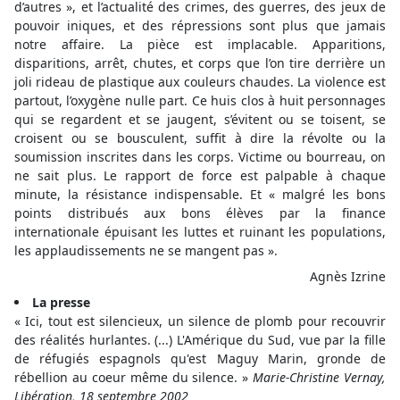
d’autres », et l’actualité des crimes, des guerres, des jeux de
pouvoir iniques, et des répressions sont plus que jamais
notre affaire. La pièce est implacable. Apparitions,
disparitions, arrêt, chutes, et corps que l’on tire derrière un
joli rideau de plastique aux couleurs chaudes. La violence est
partout, l’oxygène nulle part. Ce huis clos à huit personnages
qui se regardent et se jaugent, s’évitent ou se toisent, se
croisent ou se bousculent, suffit à dire la révolte ou la
soumission inscrites dans les corps. Victime ou bourreau, on
ne sait plus. Le rapport de force est palpable à chaque
minute, la résistance indispensable. Et « malgré les bons
points distribués aux bons élèves par la finance
internationale épuisant les luttes et ruinant les populations,
les applaudissements ne se mangent pas ».
Agnès Izrine
La presse
« Ici, tout est silencieux, un silence de plomb pour recouvrir
des réalités hurlantes. (...) L'Amérique du Sud, vue par la fille
de réfugiés espagnols qu'est Maguy Marin, gronde de
rébellion au coeur même du silence. »
Marie-Christine Vernay,
Libération, 18 septembre 2002