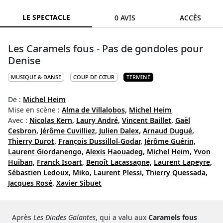
LE SPECTACLE
0 AVIS
ACCÈS
Les Caramels fous - Pas de gondoles pour
Denise
MUSIQUE & DANSE
COUP DE CŒUR
TERMINÉ
De :
Michel Heim
Mise en scène :
Alma de Villalobos,
Michel Heim
Avec :
Nicolas Kern,
Laury André,
Vincent Baillet,
Gaël
Cesbron,
Jérôme Cuvilliez,
Julien Dalex,
Arnaud Dugué,
Thierry Durot,
François Dussillol-Godar,
Jérôme Guérin,
Laurent Giordanengo,
Alexis Haouadeg,
Michel Heim,
Yvon
Huiban,
Franck Isoart,
Benoît Lacassagne,
Laurent Lapeyre,
Sébastien Ledoux,
Miko,
Laurent Plessi,
Thierry Quessada,
Jacques Rosé,
Xavier Sibuet
Après
Les Dindes Galantes
, qui a valu aux
Caramels fous