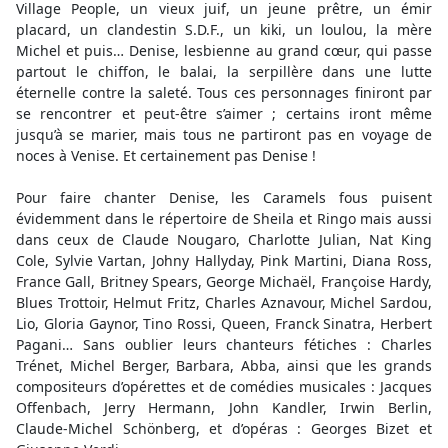
Village People, un vieux juif, un jeune prêtre, un émir
placard, un clandestin S.D.F., un kiki, un loulou, la mère
Michel et puis… Denise, lesbienne au grand cœur, qui passe
partout le chiffon, le balai, la serpillère dans une lutte
éternelle contre la saleté. Tous ces personnages finiront par
se rencontrer et peut-être s’aimer ; certains iront même
jusqu’à se marier, mais tous ne partiront pas en voyage de
noces à Venise. Et certainement pas Denise !
Pour faire chanter Denise, les Caramels fous puisent
évidemment dans le répertoire de Sheila et Ringo mais aussi
dans ceux de Claude Nougaro, Charlotte Julian, Nat King
Cole, Sylvie Vartan, Johny Hallyday, Pink Martini, Diana Ross,
France Gall, Britney Spears, George Michaël, Françoise Hardy,
Blues Trottoir, Helmut Fritz, Charles Aznavour, Michel Sardou,
Lio, Gloria Gaynor, Tino Rossi, Queen, Franck Sinatra, Herbert
Pagani… Sans oublier leurs chanteurs fétiches : Charles
Trénet, Michel Berger, Barbara, Abba, ainsi que les grands
compositeurs d’opérettes et de comédies musicales : Jacques
Offenbach, Jerry Hermann, John Kandler, Irwin Berlin,
Claude-Michel Schönberg, et d’opéras : Georges Bizet et