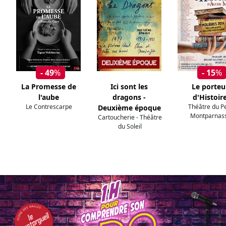
- 49
%
- 15
%
La Promesse de
Ici sont les
Le porteu
l'aube
dragons -
d'Histoir
Le Contrescarpe
Théâtre du Pe
Deuxième époque
Montparnas
Cartoucherie - Théâtre
du Soleil