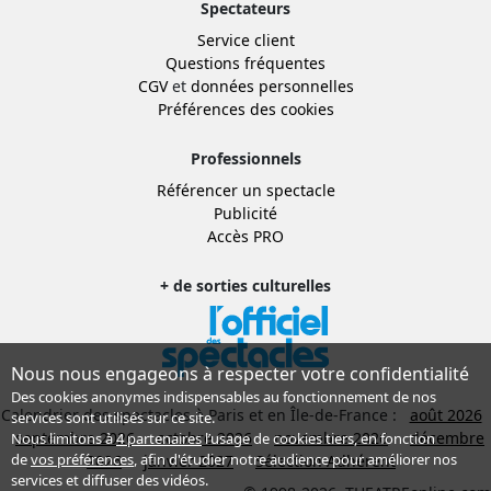
Spectateurs
Service client
Questions fréquentes
CGV
et
données personnelles
Préférences des cookies
Professionnels
Référencer un spectacle
Publicité
Accès PRO
+ de sorties culturelles
Nous nous engageons à respecter votre confidentialité
Des cookies anonymes indispensables au fonctionnement de nos
Calendrier des spectacles à Paris et en Île-de-France :
août 2026
services sont utilisés sur ce site.
septembre 2026
octobre 2026
novembre 2026
décembre
Nous limitons à
4 partenaires
l’usage de cookies tiers, en fonction
de
vos préférences
, afin d'étudier notre audience pour améliorer nos
2026
janvier 2027
Sélection Adhérent
services et diffuser des vidéos.