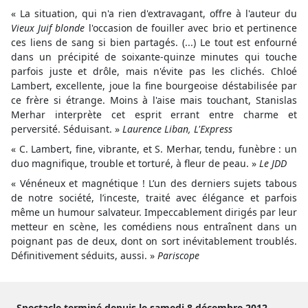
« La situation, qui n'a rien d'extravagant, offre à l'auteur du
Vieux Juif blonde
l'occasion de fouiller avec brio et pertinence
ces liens de sang si bien partagés. (...) Le tout est enfourné
dans un précipité de soixante-quinze minutes qui touche
parfois juste et drôle, mais n'évite pas les clichés. Chloé
Lambert, excellente, joue la fine bourgeoise déstabilisée par
ce frère si étrange. Moins à l'aise mais touchant, Stanislas
Merhar interprète cet esprit errant entre charme et
perversité. Séduisant. »
Laurence Liban, L'Express
« C. Lambert, fine, vibrante, et S. Merhar, tendu, funèbre : un
duo magnifique, trouble et torturé, à fleur de peau. »
Le JDD
« Vénéneux et magnétique ! L’un des derniers sujets tabous
de notre société, l’inceste, traité avec élégance et parfois
même un humour salvateur. Impeccablement dirigés par leur
metteur en scène, les comédiens nous entraînent dans un
poignant pas de deux, dont on sort inévitablement troublés.
Définitivement séduits, aussi. »
Pariscope
Spectacle terminé depuis le samedi 8 décembre 2012