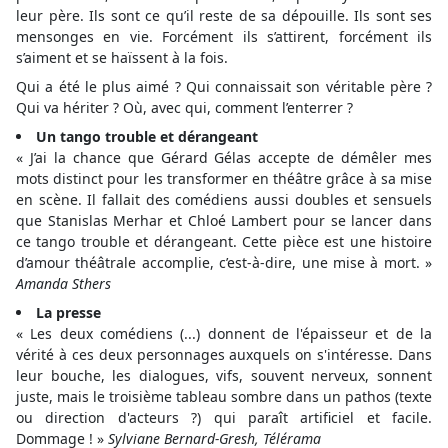
leur père. Ils sont ce qu’il reste de sa dépouille. Ils sont ses
mensonges en vie. Forcément ils s’attirent, forcément ils
s’aiment et se haïssent à la fois.
Qui a été le plus aimé ? Qui connaissait son véritable père ?
Qui va hériter ? Où, avec qui, comment l’enterrer ?
Un tango trouble et dérangeant
« J’ai la chance que Gérard Gélas accepte de démêler mes
mots distinct pour les transformer en théâtre grâce à sa mise
en scène. Il fallait des comédiens aussi doubles et sensuels
que Stanislas Merhar et Chloé Lambert pour se lancer dans
ce tango trouble et dérangeant. Cette pièce est une histoire
d’amour théâtrale accomplie, c’est-à-dire, une mise à mort. »
Amanda Sthers
La presse
« Les deux comédiens (...) donnent de l'épaisseur et de la
vérité à ces deux personnages auxquels on s'intéresse. Dans
leur bouche, les dialogues, vifs, souvent nerveux, sonnent
juste, mais le troisième tableau sombre dans un pathos (texte
ou direction d'acteurs ?) qui paraît artificiel et facile.
Dommage ! »
Sylviane Bernard-Gresh, Télérama