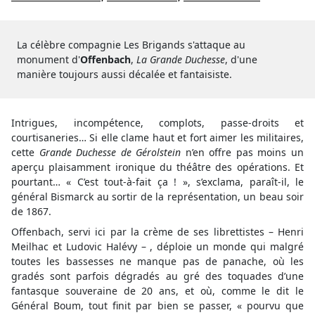
La célèbre compagnie Les Brigands s'attaque au
monument d'
Offenbach
,
La Grande Duchesse
, d'une
manière toujours aussi décalée et fantaisiste.
Intrigues, incompétence, complots, passe-droits et
courtisaneries… Si elle clame haut et fort aimer les militaires,
cette
Grande Duchesse de Gérolstein
n’en offre pas moins un
aperçu plaisamment ironique du théâtre des opérations. Et
pourtant… « C’est tout-à-fait ça ! », s’exclama, paraît-il, le
général Bismarck au sortir de la représentation, un beau soir
de 1867.
Offenbach, servi ici par la crème de ses librettistes – Henri
Meilhac et Ludovic Halévy – , déploie un monde qui malgré
toutes les bassesses ne manque pas de panache, où les
gradés sont parfois dégradés au gré des toquades d’une
fantasque souveraine de 20 ans, et où, comme le dit le
Général Boum, tout finit par bien se passer, « pourvu que