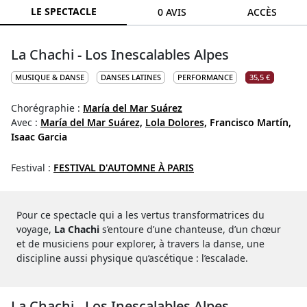
LE SPECTACLE
0 AVIS
ACCÈS
La Chachi - Los Inescalables Alpes
MUSIQUE & DANSE
DANSES LATINES
PERFORMANCE
35,5 €
Chorégraphie :
María del Mar Suárez
Avec :
María del Mar Suárez,
Lola Dolores,
Francisco Martín,
Isaac Garcia
Festival :
FESTIVAL D'AUTOMNE À PARIS
Pour ce spectacle qui a les vertus transformatrices du
voyage,
La Chachi
s’entoure d’une chanteuse, d’un chœur
et de musiciens pour explorer, à travers la danse, une
discipline aussi physique qu’ascétique : l’escalade.
La Chachi - Los Inescalables Alpes -