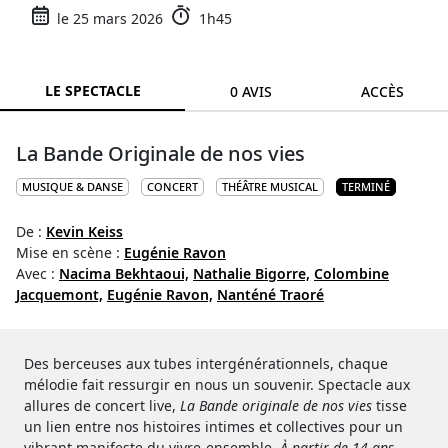
le 25 mars 2026
1h45
LE SPECTACLE
0 AVIS
ACCÈS
La Bande Originale de nos vies
MUSIQUE & DANSE
CONCERT
THÉÂTRE MUSICAL
TERMINÉ
De :
Kevin Keiss
Mise en scène :
Eugénie Ravon
Avec :
Nacima Bekhtaoui,
Nathalie Bigorre,
Colombine
Jacquemont,
Eugénie Ravon,
Nanténé Traoré
Des berceuses aux tubes intergénérationnels, chaque
mélodie fait ressurgir en nous un souvenir. Spectacle aux
allures de concert live,
La Bande originale de nos vies
tisse
un lien entre nos histoires intimes et collectives pour un
vibrant manifeste du vivre-ensemble.
À partir de 14 ans