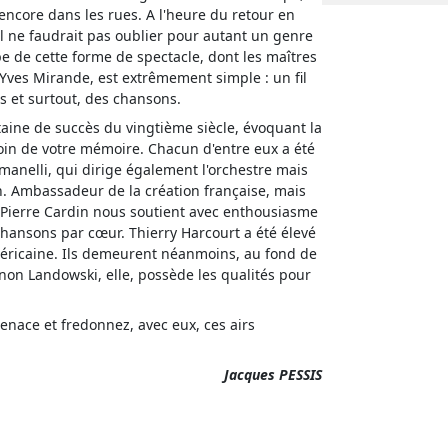
ncore dans les rues. A l'heure du retour en
 il ne faudrait pas oublier pour autant un genre
ipe de cette forme de spectacle, dont les maîtres
 Yves Mirande, est extrêmement simple : un fil
s et surtout, des chansons.
taine de succès du vingtième siècle, évoquant la
 coin de votre mémoire. Chacun d'entre eux a été
anelli, qui dirige également l'orchestre mais
. Ambassadeur de la création française, mais
, Pierre Cardin nous soutient avec enthousiasme
chansons par cœur. Thierry Harcourt a été élevé
méricaine. Ils demeurent néanmoins, au fond de
anon Landowski, elle, possède les qualités pour
menace et fredonnez, avec eux, ces airs
Jacques PESSIS