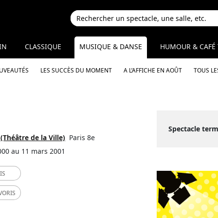
IN
CLASSIQUE
MUSIQUE & DANSE
HUMOUR & CAFÉ 
OUVEAUTÉS
LES SUCCÈS DU MOMENT
A L’AFFICHE EN AOÛT
TOUS LE
Spectacle term
(Théâtre de la Ville)
Paris 8e
000 au 11 mars 2001
IS
VORIS