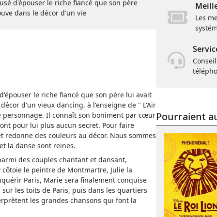
usé d'épouser le riche fiancé que son père
Meill
trouve dans le décor d'un vie
Les me
systém
Servic
Conseil
téléph
'épouser le riche fiancé que son père lui avait
e décor d'un vieux dancing, à l'enseigne de " L'Air
Pourraient au
ge personnage. Il connaît son boniment par cœur
ont pour lui plus aucun secret. Pour faire
n, et redonne des couleurs au décor. Nous sommes
t la danse sont reines.
, parmi des couples chantant et dansant,
 côtoie le peintre de Montmartre, Julie la
quérir Paris, Marie sera finalement conquise
ur les toits de Paris, puis dans les quartiers
terprètent les grandes chansons qui font la