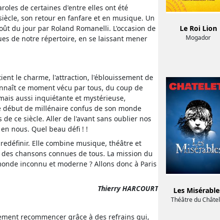
roles de certaines d'entre elles ont été
siècle, son retour en fanfare et en musique. Un
goût du jour par Roland Romanelli. L'occasion de
Le Roi Lion
Mogador
ques de notre répertoire, en se laissant mener
tient le charme, l'attraction, l'éblouissement de
 connaît ce moment vécu par tous, du coup de
, mais aussi inquiétante et mystérieuse,
ce début de millénaire confus de son monde
e ce siècle. Aller de l'avant sans oublier nos
en nous. Quel beau défi ! !
redéfinir. Elle combine musique, théâtre et
à des chansons connues de tous. La mission du
 monde inconnu et moderne ? Allons donc à Paris
Thierry HARCOURT
Les Misérable
Théâtre du Châtel
alement recommencer grâce à des refrains qui,