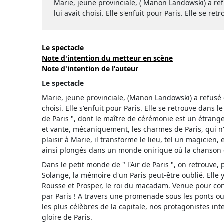
Marie, jeune provinciale, ( Manon Landowski) a ref
lui avait choisi. Elle s'enfuit pour Paris. Elle se re
Le spectacle
Note d'intention du metteur en scène
Note d'intention de l'auteur
Le spectacle
Marie, jeune provinciale, (Manon Landowski) a refusé d
choisi. Elle s'enfuit pour Paris. Elle se retrouve dans l
de Paris ", dont le maître de cérémonie est un étran
et vante, mécaniquement, les charmes de Paris, qui n'
plaisir à Marie, il transforme le lieu, tel un magicie
ainsi plongés dans un monde onirique où la chanson e
Dans le petit monde de " l'Air de Paris ", on retrouve
Solange, la mémoire d'un Paris peut-être oublié. Elle y
Rousse et Prosper, le roi du macadam. Venue pour con
par Paris ! A travers une promenade sous les ponts ou s
les plus célèbres de la capitale, nos protagonistes in
gloire de Paris.