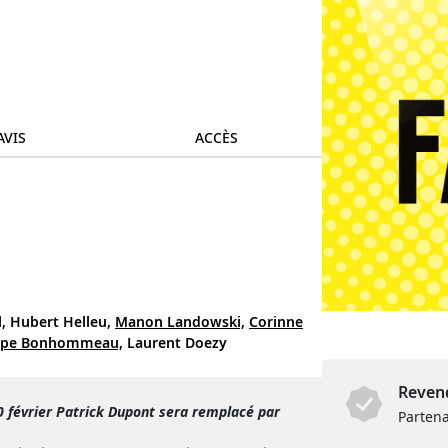
AVIS
ACCÈS
,
Hubert Helleu,
Manon Landowski,
Corinne
ippe Bonhommeau,
Laurent Doezy
Revend
0 février Patrick Dupont sera remplacé par
Partena