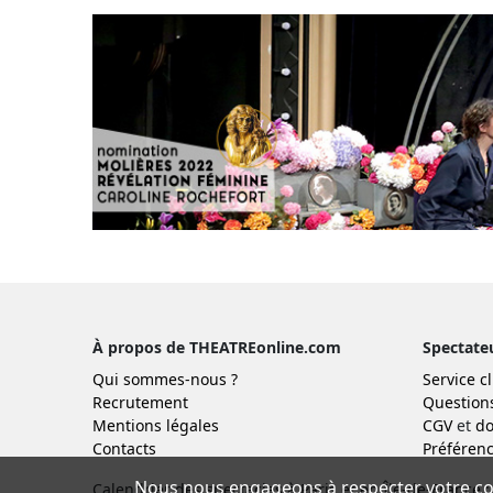
À propos de THEATREonline.com
Spectate
Qui sommes-nous ?
Service cl
Recrutement
Question
Mentions légales
CGV
et
do
Contacts
Préférenc
Nous nous engageons à respecter votre con
Calendrier des spectacles à Paris et en Île-de-France :