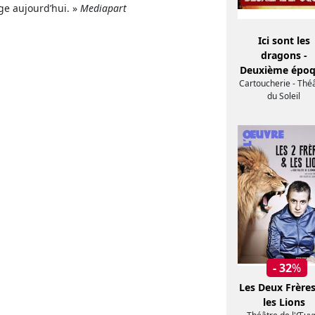
age aujourd’hui. »
Mediapart
Ici sont les
dragons -
Deuxième épo
Cartoucherie - Thé
du Soleil
- 32
%
Les Deux Frères
les Lions