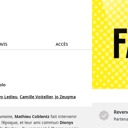
AVIS
ACCÈS
olo
y Ledieu,
Camille Voitellier,
Jo Zeugma
Revend
humaine
,
Mathieu Coblentz
fait intervenir
Partena
à l’époque, et leur ami commun
Dionys