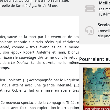
 de Dachau. Ou comment à l’horreur nazie,
Meill
réelle de l’amitié.
À partir de 15 ans.
Les me
systém
Servic
Conseil
téléph
fer, sauvé de la mort par l’intervention de ses
entz s’appuie sur trois récits qui s’éclairent
manité, comme « trois évangiles de la même
, son époux Robert Antelme et l’ami, Dionys
e mémoire
le sauvetage d’Antelme dont le retour
Pourraient au
as dans
La Douleur
tandis qu’Antelme lui-même
camps.
ieu Coblentz. (...) Accompagnée par le Requiem
 nous atteint avec une grande intensité. (...)
thieu Coblentz fait une mise en scène très
.) Ce nouveau spectacle de la compagnie Théâtre
nt et avec force son exploration-interrogation