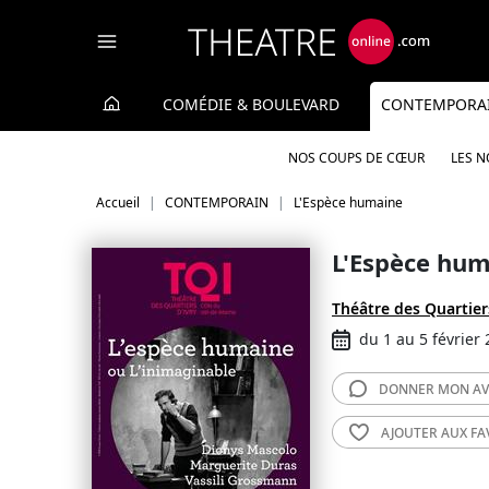
Panneau de gestion des cookies
COMÉDIE & BOULEVARD
CONTEMPORA
NOS COUPS DE CŒUR
LES 
Accueil
CONTEMPORAIN
L'Espèce humaine
L'Espèce hu
Théâtre des Quartier
du 1 au 5 février
DONNER MON
AV
AJOUTER AUX
FA