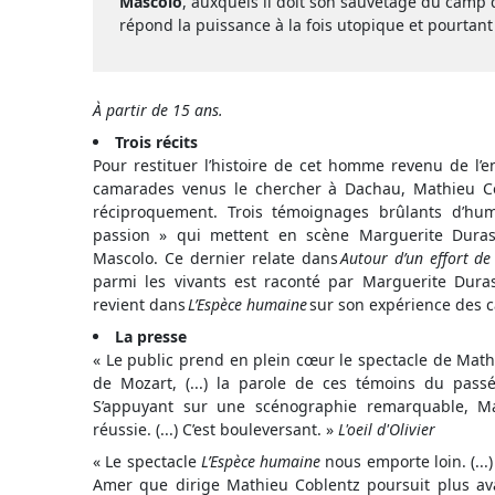
Mascolo
, auxquels il doit son sauvetage du camp
répond la puissance à la fois utopique et pourtant 
À partir de 15 ans.
Trois récits
Pour restituer l’histoire de cet homme revenu de l’en
camarades venus le chercher à Dachau, Mathieu Cobl
réciproquement. Trois témoignages brûlants d’hu
passion » qui mettent en scène Marguerite Duras
Mascolo. Ce dernier relate dans
Autour d’un effort d
parmi les vivants est raconté par Marguerite Dur
revient dans
L’Espèce humaine
sur son expérience des 
La presse
« Le public prend en plein cœur le spectacle de Math
de Mozart, (...) la parole de ces témoins du passé
S’appuyant sur une scénographie remarquable, Ma
réussie. (...) C’est bouleversant. »
L'oeil d'Olivier
« Le spectacle
L’Espèce humaine
nous emporte loin. (..
Amer que dirige Mathieu Coblentz poursuit plus ava