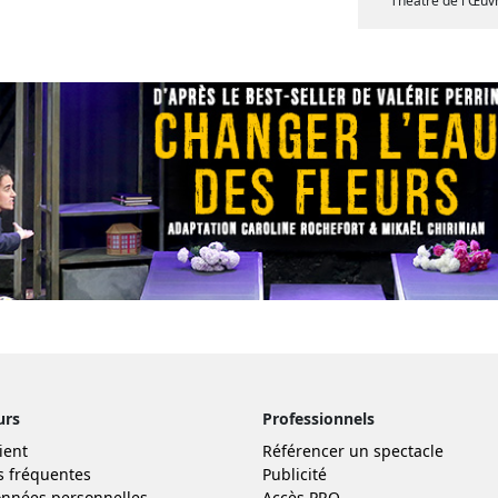
Théâtre de l'Œuv
urs
Professionnels
ient
Référencer un spectacle
s fréquentes
Publicité
nnées personnelles
Accès PRO