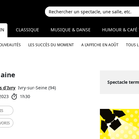
IN
CLASSIQUE
MUSIQUE & DANSE
HUMOUR & CAFÉ 
NOUVEAUTÉS
LES SUCCÈS DU MOMENT
A L’AFFICHE EN AOÛT
TOUS 
maine
Spectacle term
s d'Ivry
Ivry-sur-Seine (94)
 2023
1h30
IS
VORIS