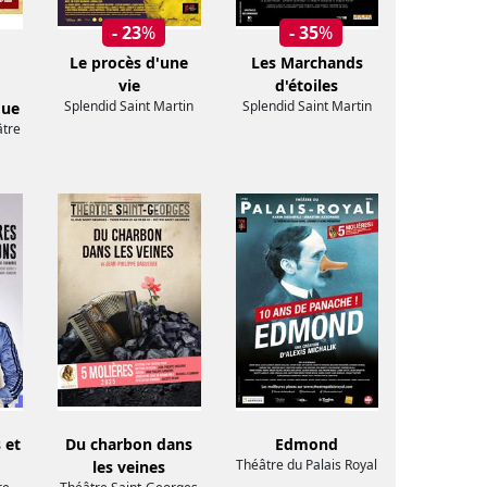
- 23
%
- 35
%
Le procès d'une
Les Marchands
vie
d'étoiles
Splendid Saint Martin
Splendid Saint Martin
que
âtre
 et
Du charbon dans
Edmond
Théâtre du Palais Royal
les veines