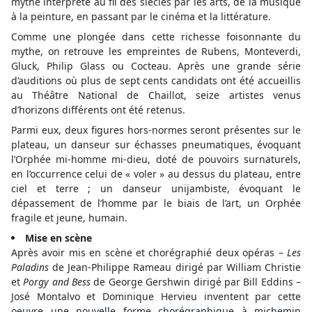
mythe interprété au fil des siècles par les arts, de la musique
à la peinture, en passant par le cinéma et la littérature.
Comme une plongée dans cette richesse foisonnante du
mythe, on retrouve les empreintes de Rubens, Monteverdi,
Gluck, Philip Glass ou Cocteau. Après une grande série
d’auditions où plus de sept cents candidats ont été accueillis
au Théâtre National de Chaillot, seize artistes venus
d’horizons différents ont été retenus.
Parmi eux, deux figures hors-normes seront présentes sur le
plateau, un danseur sur échasses pneumatiques, évoquant
l’Orphée mi-homme mi-dieu, doté de pouvoirs surnaturels,
en l’occurrence celui de « voler » au dessus du plateau, entre
ciel et terre ; un danseur unijambiste, évoquant le
dépassement de l’homme par le biais de l’art, un Orphée
fragile et jeune, humain.
Mise en scène
Après avoir mis en scène et chorégraphié deux opéras –
Les
Paladins
de Jean-Philippe Rameau dirigé par William Christie
et
Porgy and Bess
de George Gershwin dirigé par Bill Eddins –
José Montalvo et Dominique Hervieu inventent par cette
oeuvre une nouvelle forme chorégraphique à michemin