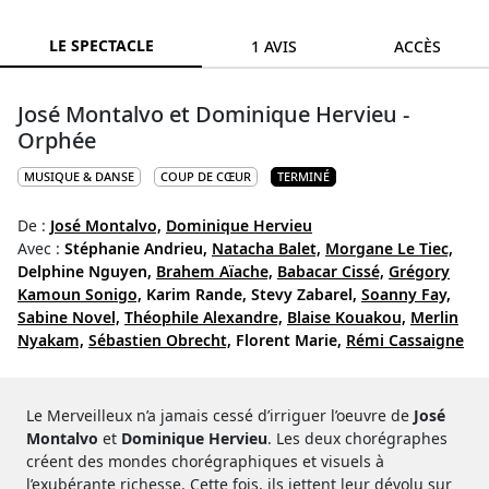
LE SPECTACLE
1 AVIS
ACCÈS
José Montalvo et Dominique Hervieu -
Orphée
MUSIQUE & DANSE
COUP DE CŒUR
TERMINÉ
De :
José Montalvo,
Dominique Hervieu
Avec :
Stéphanie Andrieu,
Natacha Balet,
Morgane Le Tiec,
Delphine Nguyen,
Brahem Aïache,
Babacar Cissé,
Grégory
Kamoun Sonigo,
Karim Rande,
Stevy Zabarel,
Soanny Fay,
Sabine Novel,
Théophile Alexandre,
Blaise Kouakou,
Merlin
Nyakam,
Sébastien Obrecht,
Florent Marie,
Rémi Cassaigne
Le Merveilleux n’a jamais cessé d’irriguer l’oeuvre de
José
Montalvo
et
Dominique Hervieu
. Les deux chorégraphes
créent des mondes chorégraphiques et visuels à
l’exubérante richesse. Cette fois, ils jettent leur dévolu sur