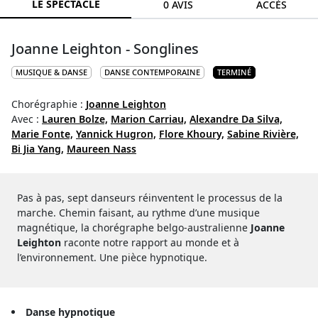
LE SPECTACLE
0 AVIS
ACCÈS
Joanne Leighton - Songlines
MUSIQUE & DANSE
DANSE CONTEMPORAINE
TERMINÉ
Chorégraphie :
Joanne Leighton
Avec :
Lauren Bolze,
Marion Carriau,
Alexandre Da Silva,
Marie Fonte,
Yannick Hugron,
Flore Khoury,
Sabine Rivière,
Bi Jia Yang,
Maureen Nass
Pas à pas, sept danseurs réinventent le processus de la
marche. Chemin faisant, au rythme d’une musique
magnétique, la chorégraphe belgo-australienne
Joanne
Leighton
raconte notre rapport au monde et à
l’environnement. Une pièce hypnotique.
Danse hypnotique