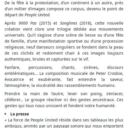
De la fête à la protestation, d’un continent à un autre, près
d’un millier d’images compose ce corpus, devenu le point de
départ de
People United
.
Après
9000 Pas
(2015) et
Songlines
(2018), cette nouvelle
création vient clore une trilogie dédiée aux mouvements
universels. Qu’il s’agisse d’une scène de liesse ou d’une fête
de famille, d’une manifestation sportive ou d’une procession
religieuse, neuf danseurs singuliers se fondent dans la peau
de ces clichés et redonnent chair à ces images toujours
authentiques, brutes et capturées sur le vif.
Fanfare, percussions, chants, sirènes, discours
emblématiques… La composition musicale de Peter Crosbie,
évocatrice et exubérante, fait entendre la saveur,
l’atmosphère, la viscéralité des rassemblements humains.
Prendre la main de l’autre, lever son poing, s’enlacer,
célébrer… Le groupe réactive ici des gestes ancestraux. Ces
gestes qui tous nous unissent et fondent notre humanité.
La presse
« La force de People United réside dans ses tableaux les plus
ambigus, animés par un paysage sonore qui nous emportent