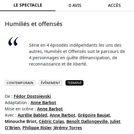
LE SPECTACLE
0 AVIS
ACCÈS
Humiliés et offensés
Série en 4 épisodes indépendants les uns des
autres, Humiliés et Offensés suit le parcours de
4 personnages en quête d’émancipation, de
reconnaissance et de liberté.
CONTEMPORAIN
ÉVÉNEMENT
TERMINÉ
De :
Fédor Dostoïevski
Adaptation :
Anne Barbot
Mise en scène :
Anne Barbot
Avec :
Aurélie Babled,
Anne Barbot,
Grégoire Baujat,
Minouche Briot,
Cédric Colas,
Benoît Dallongeville,
Juliet
O'Brien,
Philippe Risler,
Jérémy Torres