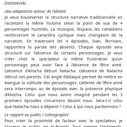
Dostoïevski.
Une adaptation autour de l'absent
Je veux bouleverser la structure narrative traditionnelle en
racontant la même histoire selon le point de vue de 4
personnages humiliés. La musique, l’espace, les comédiens
renforceront le caractère cyclique mais changeant de la
narration. En traversant les 4 épisodes, Ivan, l’écrivain,
rapportera la parole des absents. Chaque épisode sera
structuré sur l’absence de certains personnages. Je veux
créer chez le spectateur la même frustration qu’un
personnage peut avoir face à l’absence de l’être aimé.
L’absence d’Aliocha détruit Natacha. L’absence de Natacha
détruit ses parents. Cet angle d’attaque permet de mettre en
exergue la solitude des personnages. L’attente de l’être aimé
sera interrompu au 4e épisode avec la présence physique
d’Aliocha. Celui que nous avons imaginé pendant les 3
premiers épisodes s’incarnera devant nous. Sera-t-il celui
que Natacha nous a dépeint ? Celui à qui nous pardonnons ?
Le rapport au public / scénographie
Pour créer la proximité de l’acteur avec le spectateur, je
placerai le public en bi-frontal. Tout comme Dostoïevski,