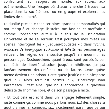
confrontent leur rapport au monde, aux autres, aux
évènements... Une fresque où chacun cherche à trouver sa
place dans la société, seul ou en groupe et explorera les
limites de sa liberté.
La dualité présente chez certaines grandes personnalités qui
ont marqué et changé l’histoire me fascine et m’effraie :
comme Robespierre auteur à la fois de la Déclaration
Universelle et de La Terreur. C’est pourquoi mes mises en
scènes interrogent les « jusqu’au-boutistes » : dans
Yvonne,
princesse de bourgogne
et
Roméo et Juliette
les personnages
refusent les règles de la société jusqu’à en mourir ; les
personnages Dostoïevskien, quant à eux, sont possédés par
ce désir de liberté absolue jusqu’au nihilisme, jusqu’à
l’anéantissement d’eux-mêmes ou de l’autre. Cette quête
même devient une prison. Cette quête justifie-t-elle n’importe
quoi ? « Alors tout est permis ? », s’interroge Ivan
Karamazov... c’est ainsi que nous aborderons la question
délicate de l’homme libre, et de son passage à l’acte.
« Et tout cela est écrit dans un langage tellement simple,
juste comme ça, comme nous parlons nous (...) des choses si
quotidiennes, si connues, si... exactement pareil que ce qui