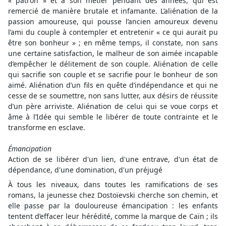
« patron » et à son métier pendant des années, qui est
remercié de manière brutale et infamante. L’aliénation de la
passion amoureuse, qui pousse l’ancien amoureux devenu
l’ami du couple à contempler et entretenir « ce qui aurait pu
être son bonheur » ; en même temps, il constate, non sans
une certaine satisfaction, le malheur de son aimée incapable
d’empêcher le délitement de son couple. Aliénation de celle
qui sacrifie son couple et se sacrifie pour le bonheur de son
aimé. Aliénation d’un fils en quête d’indépendance et qui ne
cesse de se soumettre, non sans lutter, aux désirs de réussite
d’un père arriviste. Aliénation de celui qui se voue corps et
âme à l’Idée qui semble le libérer de toute contrainte et le
transforme en esclave.
Émancipation
Action de se libérer d'un lien, d'une entrave, d'un état de
dépendance, d'une domination, d'un préjugé
À tous les niveaux, dans toutes les ramifications de ses
romans, la jeunesse chez Dostoïevski cherche son chemin, et
elle passe par la douloureuse émancipation : les enfants
tentent d’effacer leur hérédité, comme la marque de Caïn ; ils