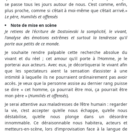
se passe tous les jours autour de nous. C’est comme, enfin,
plus proche, comme si c’était à moi-même que c’était arrivé.»
Le père, Humiliés et offensés
Note de mise en scène
Je retiens de l'écriture de Dostoïevski la somplicité, le vivant,
l'analyse des émotions extrêmes et surtout la tendresse qu'il
porte aux petits de ce monde.
Je souhaite rendre palpable cette recherche absolue du
vivant et du réel ; cet amour qu’il porte à l’Homme, je le
porterai aux acteurs. Avec eux, je décortiquerai le vivant afin
que les spectateurs aient la sensation d’assister à une
intimité à laquelle ils ne pourraient ordinairement pas avoir
accès. Je veux que la personne assise au dernier rang puisse
se dire « cet homme, ça pourrait être moi, ça pourrait être
mon père » (
Humiliés et offensés
).
Je serai attentive aux maladresses de l’être humain : regarder
la vie, c’est accepter qu’elle nous échappe, qu’elle nous
déstabilise, qu’elle nous plonge dans un désordre
innommable. Ce déraisonnable nous habitera, acteurs et
metteurs-en-scène, lors d’improvisation face à la langue de