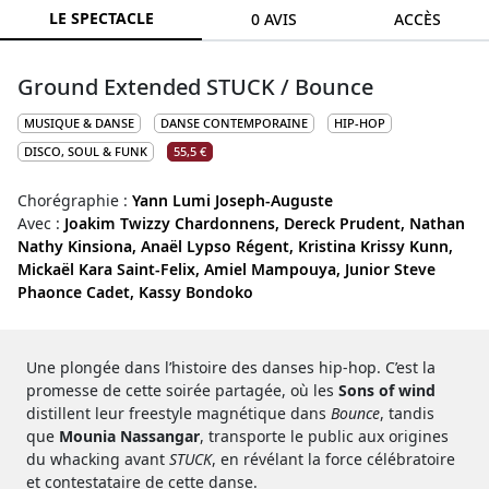
LE SPECTACLE
0 AVIS
ACCÈS
Ground Extended STUCK / Bounce
MUSIQUE & DANSE
DANSE CONTEMPORAINE
HIP-HOP
DISCO, SOUL & FUNK
55,5 €
Chorégraphie :
Yann Lumi Joseph-Auguste
Avec :
Joakim Twizzy Chardonnens,
Dereck Prudent,
Nathan
Nathy Kinsiona,
Anaël Lypso Régent,
Kristina Krissy Kunn,
Mickaël Kara Saint-Felix,
Amiel Mampouya,
Junior Steve
Phaonce Cadet,
Kassy Bondoko
Une plongée dans l’histoire des danses hip-hop. C’est la
promesse de cette soirée partagée, où les
Sons of wind
distillent leur freestyle magnétique dans
Bounce
, tandis
que
Mounia Nassangar
, transporte le public aux origines
du whacking avant
STUCK
, en révélant la force célébratoire
et contestataire de cette danse.