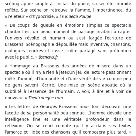
scénographie simple à l'instar du poète, sa secrète intimité
reflète. Sur scène on retrouve la flamme, l'impertinence, du
« rejeteur » d'hypocrisie. »
Le Rideau Rouge
« De coups de gueule en émotions simples ce spectacle
chantant est un beau moment de partage invitant à capter
l'univers révolté et humain où s'est forgée l'écriture de
Brassens. Scénographie dépouillée mais inventive, chansons,
dialogues tendres et casse-croûte partagé sans prétention
avec le public. »
Bscnews.fr
« Hommage au Brassens des années de misère dans un
spectacle où il n'y a rien à jeter.Un jeu de lecture passionnant
mêlé d'amitié, d'humanité et d'une vérité de vie comme peu
de gens savent l'écrire. Une mise en scène aboutie où la
subtilité à l'essence de l'humain. A voir, à lire et à voir de
nouveau. »
Theatrotèque.com
« Les lettres de Georges Brassens nous font découvrir une
facette de sa personnalité peu connue, L'homme dévoile une
intelligence fine et une véritable profondeur, dans la
réflexion. On se rend compte qu'il y a dans ses textes
l'amorce et l'idée des chansons qu'il composera plus tard. »