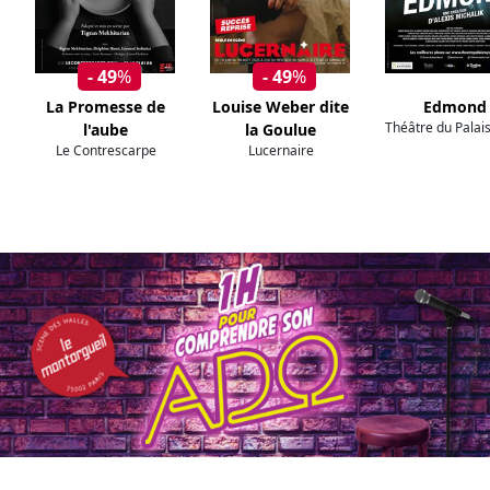
- 49
%
- 49
%
La Promesse de
Louise Weber dite
Edmond
Théâtre du Palai
l'aube
la Goulue
Le Contrescarpe
Lucernaire