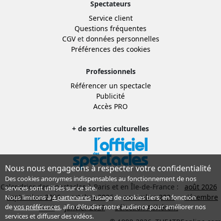
Spectateurs
Service client
Questions fréquentes
CGV
et
données personnelles
Préférences des cookies
Professionnels
Référencer un spectacle
Publicité
Accès PRO
+ de sorties culturelles
Nous nous engageons à respecter votre confidentialité
Des cookies anonymes indispensables au fonctionnement de nos
Calendrier des spectacles à Paris et en Île-de-France :
août 2026
services sont utilisés sur ce site.
septembre 2026
octobre 2026
novembre 2026
décembre
Nous limitons à
4 partenaires
l’usage de cookies tiers, en fonction
de
vos préférences
, afin d'étudier notre audience pour améliorer nos
2026
janvier 2027
Sélection Adhérent
services et diffuser des vidéos.