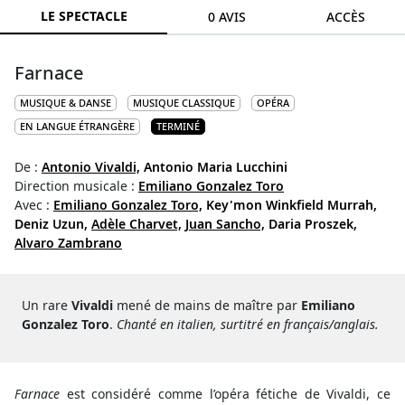
LE SPECTACLE
0 AVIS
ACCÈS
Farnace
MUSIQUE & DANSE
MUSIQUE CLASSIQUE
OPÉRA
EN LANGUE ÉTRANGÈRE
TERMINÉ
De :
Antonio Vivaldi,
Antonio Maria Lucchini
Direction musicale :
Emiliano Gonzalez Toro
Avec :
Emiliano Gonzalez Toro,
Key'mon Winkfield Murrah,
Deniz Uzun,
Adèle Charvet,
Juan Sancho,
Daria Proszek,
Alvaro Zambrano
Un rare
Vivaldi
mené de mains de maître par
Emiliano
Gonzalez Toro
.
Chanté en italien, surtitré en français/anglais.
Farnace
est considéré comme l’opéra fétiche de Vivaldi, ce