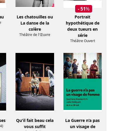
- 51
%
au
Les chatouilles ou
Portrait
e
La danse de la
hypothétique de
colère
deux tueurs en
Théâtre de l'Œuvre
série
Théâtre Ouvert
ses
Qu'il fait beau cela
La Guerre n’a pas
4)
vous suffit
un visage de