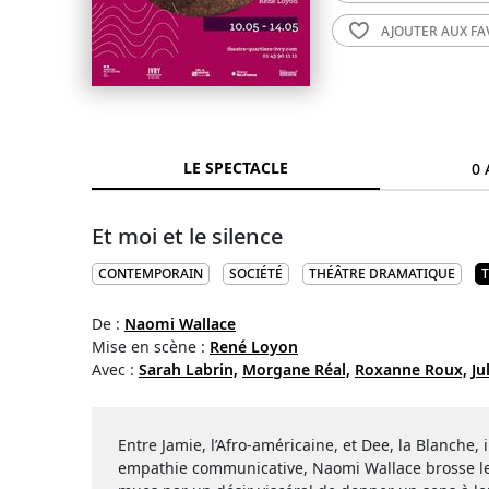
AJOUTER AUX
FA
LE SPECTACLE
0 
Et moi et le silence
CONTEMPORAIN
SOCIÉTÉ
THÉÂTRE DRAMATIQUE
De :
Naomi Wallace
Mise en scène :
René Loyon
Avec :
Sarah Labrin,
Morgane Réal,
Roxanne Roux,
Ju
Entre Jamie, l’Afro-américaine, et Dee, la Blanche, 
empathie communicative, Naomi Wallace brosse le