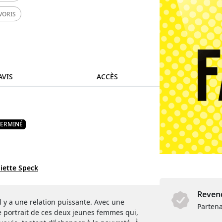
VORIS
AVIS
ACCÈS
TERMINÉ
liette Speck
Revend
il y a une relation puissante. Avec une
Partena
 portrait de ces deux jeunes femmes qui,