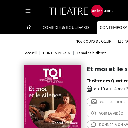
Panneau de gestion des cookies
COMÉDIE & BOULEVARD
CONTEMPORA
NOS COUPS DE CŒUR
LES 
Accueil
CONTEMPORAIN
Et moi et le silence
Et moi et le 
Théâtre des Quartier
du 10 au 14 mai 
VOIR LA
PHOTO
VOIR LA
VIDÉO
DONNER MON
AV