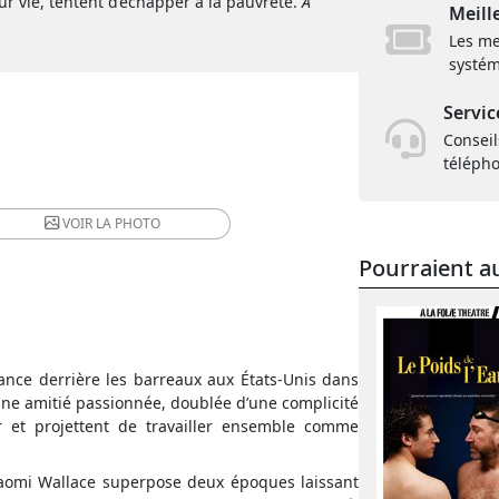
r vie, tentent d’échapper à la pauvreté.
À
Meill
Les me
systém
Servic
Conseil
téléph
VOIR LA
PHOTO
Pourraient au
sance derrière les barreaux aux États-Unis dans
ne amitié passionnée, doublée d’une complicité
r et projettent de travailler ensemble comme
omi Wallace superpose deux époques laissant