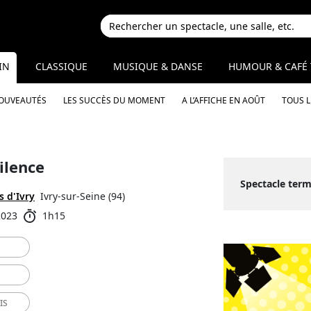
IN
CLASSIQUE
MUSIQUE & DANSE
HUMOUR & CAFÉ 
NOUVEAUTÉS
LES SUCCÈS DU MOMENT
A L’AFFICHE EN AOÛT
TOUS 
silence
Spectacle term
s d'Ivry
Ivry-sur-Seine (94)
2023
1h15
IS