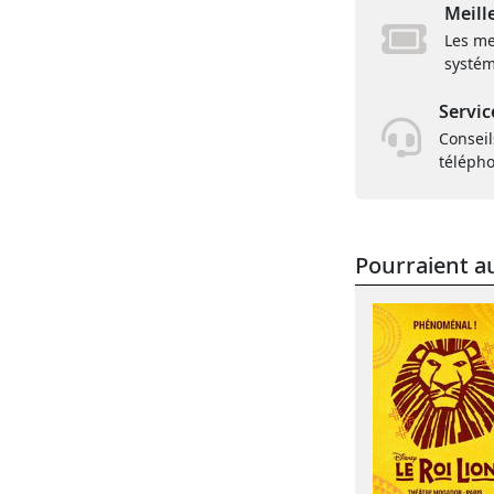
Meill
Les me
systém
Servic
Conseil
téléph
Pourraient au