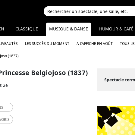
IN
CLASSIQUE
MUSIQUE & DANSE
HUMOUR & CAFÉ 
OUVEAUTÉS
LES SUCCÈS DU MOMENT
A L’AFFICHE EN AOÛT
TOUS LE
ojoso (1837)
Princesse Belgiojoso (1837)
Spectacle term
s 2e
IS
VORIS