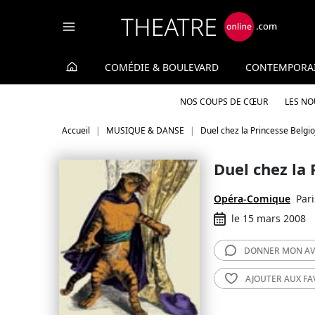
Panneau de gestion des cookies
COMÉDIE & BOULEVARD
CONTEMPORA
NOS COUPS DE CŒUR
LES N
Accueil
MUSIQUE & DANSE
Duel chez la Princesse Belgi
Duel chez la 
Opéra-Comique
Pari
le 15 mars 2008
DONNER MON
AV
AJOUTER AUX
FA