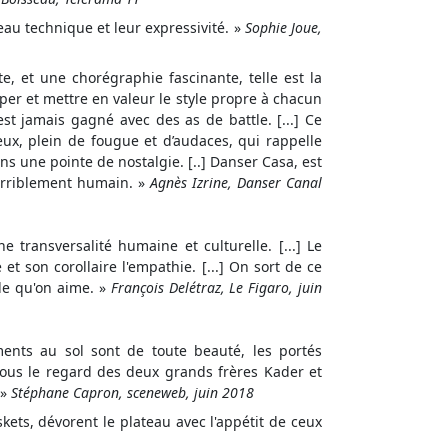
veau technique et leur expressivité. »
Sophie Joue,
e, et une chorégraphie fascinante, telle est la
opper et mettre en valeur le style propre à chacun
’est jamais gagné avec des as de battle. [...] Ce
eux, plein de fougue et d’audaces, qui rappelle
 une pointe de nostalgie. [..] Danser Casa, est
erriblement humain. »
Agnès Izrine, Danser Canal
e transversalité humaine et culturelle. [...] Le
 et son corollaire l'empathie. [...] On sort de ce
le qu'on aime. »
François Delétraz, Le Figaro, juin
ents au sol sont de toute beauté, les portés
sous le regard des deux grands frères Kader et
 »
Stéphane Capron, sceneweb, juin 2018
ets, dévorent le plateau avec l'appétit de ceux