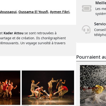
Meill
Les me
 Moussaoui,
Oussama El Yousfi,
Aymen Fikri,
systém
Servic
Conseil
et
Kader Attou
se sont retrouvées à
téléph
artage et de création. Ils chorégraphient
’émouvants. Un voyage survolté à travers
Pourraient au