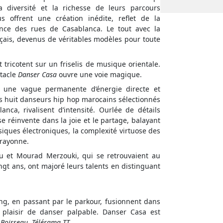
 diversité et la richesse de leurs parcours
 offrent une création inédite, reflet de la
cence des rues de Casablanca. Le tout avec la
çais, devenus de véritables modèles pour toute
 tricotent sur un friselis de musique orientale.
tacle
Danser Casa
ouvre une voie magique.
 une vague permanente d’énergie directe et
es huit danseurs hip hop marocains sélectionnés
nca, rivalisent d’intensité. Ourlée de détails
 réinvente dans la joie et le partage, balayant
siques électroniques, la complexité virtuose des
 rayonne.
ou et Mourad Merzouki, qui se retrouvaient au
gt ans, ont majoré leurs talents en distinguant
ing, en passant par le parkour, fusionnent dans
plaisir de danser palpable. Danser Casa est
 Boisseau, Télérama TT