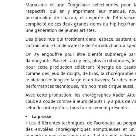
Marocains et une Congolaise sélectionnés pour la
respectifs, qui en y imprimant leur marque, nous
personnalité de chacun, et inspirée de l’efferves
complicité de ces deux grands noms du hip-hop fran
une génération de jeunes artistes.
Des pieds nus qui trottinent dans l’espace, sautent et
La fraîcheur et la délicatesse de l’introduction du spec
On s’y engouffre pour être bientôt submergé par
flamboyante. Baskets aux pieds, plus acrobatiques, l
pour cette production célébrant l’énergie de Casabla
comme des jeux de doigts, de bras, la chorégraphie se
le plateau en long en large et en travers. Sur des mu
performances techniques, hip hop mais cirque aussi,
Avec cette production, les chorégraphes Kader Att
coude à coude comme à leurs débuts il y a plus de vin
celui des interprètes, tous furieusement présents...
La presse
« Les différentes techniques, de l'acrobatie au popp
des envolées chorégraphiques somptueuses et un 
immédiatement contagieux et ça fait du bien. »
Rosita