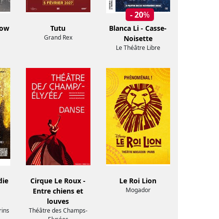
- 20
%
how
Tutu
Blanca Li - Casse-
Grand Rex
Noisette
Le Théâtre Libre
die
Cirque Le Roux -
Le Roi Lion
Mogador
Entre chiens et
louves
rins
Théâtre des Champs-