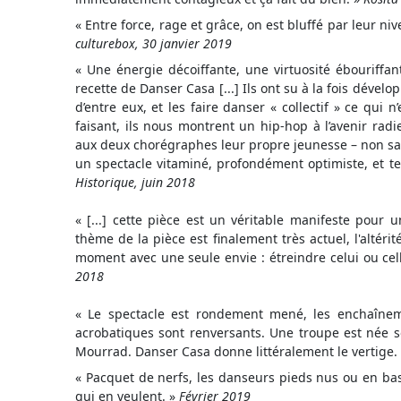
« Entre force, rage et grâce, on est bluffé par leur ni
culturebox, 30 janvier 2019
« Une énergie décoiffante, une virtuosité ébouriffant
recette de Danser Casa [...] Ils ont su à la fois dével
d’entre eux, et les faire danser « collectif » ce qui n
faisant, ils nous montrent un hip-hop à l’avenir radi
aux deux chorégraphes leur propre jeunesse – non sans
un spectacle vitaminé, profondément optimiste, et t
Historique, juin 2018
« [...] cette pièce est un véritable manifeste pour un
thème de la pièce est finalement très actuel, l'altérité
moment avec une seule envie : étreindre celui ou cel
2018
« Le spectacle est rondement mené, les enchaînem
acrobatiques sont renversants. Une troupe est née 
Mourrad. Danser Casa donne littéralement le vertige.
« Pacquet de nerfs, les danseurs pieds nus ou en bask
qui en veulent. »
Février 2019