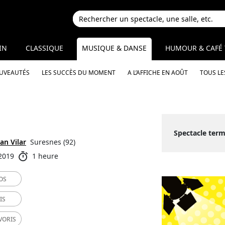
IN
CLASSIQUE
MUSIQUE & DANSE
HUMOUR & CAFÉ 
OUVEAUTÉS
LES SUCCÈS DU MOMENT
A L’AFFICHE EN AOÛT
TOUS LE
Spectacle term
an Vilar
Suresnes (92)
 2019
1 heure
OS
IS
VORIS