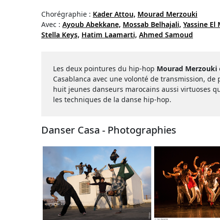
Chorégraphie :
Kader Attou,
Mourad Merzouki
Avec :
Ayoub Abekkane,
Mossab Belhajali,
Yassine El
Stella Keys,
Hatim Laamarti,
Ahmed Samoud
Les deux pointures du hip-hop
Mourad Merzouki
Casablanca avec une volonté de transmission, de p
huit jeunes danseurs marocains aussi virtuoses qu
les techniques de la danse hip-hop.
Danser Casa - Photographies