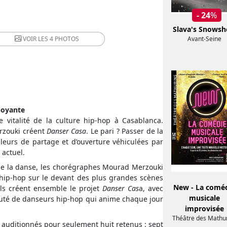
- 24
%
Slava's Snows
VOIR LES
4 PHOTOS
Avant-Seine
boyante
e vitalité de la culture hip-hop à Casablanca.
rzouki créent
Danser Casa
. Le pari ? Passer de la
leurs de partage et d’ouverture véhiculées par
actuel.
 de la danse, les chorégraphes Mourad Merzouki
e hip-hop sur le devant des plus grandes scènes
New - La comé
s créent ensemble le projet
Danser Cas
a, avec
musicale
auté de danseurs hip-hop qui anime chaque jour
improvisée
Théâtre des Mathu
 auditionnés pour seulement huit retenus : sept