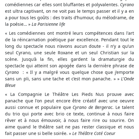
comédiennes car elles sont bluffantes et polyvalentes.
Cyrano
est ultra captivant, on ne voit pas le temps passer et il y a en
a pour tous les goûts : des traits d’humour, du mélodrame, de
la poésie… »
La Parisienne life
« Les comédiennes ont montré leurs compétences dans l'art
de la réincarnation poétique par excellence. Pendant tout le
long du spectacle nous n’avons aucun doute - il n’y a qu’un
seul Cyrano, une seule Roxane et un seul Christian sur la
scène. Jusqu’à la fin, elles gardent la dramaturgie du
spectacle qui atteint son apogée dans la dernière phrase de
Cyrano
: « Il y a malgré vous quelque chose que j’emporte
sans un pli, sans une tache et c’est mon panache. » »
L'Onde
Bleue
« La Compagnie Le Théâtre Les Pieds Nus prouve avec
panache que l'on peut encore être créatif avec une oeuvre
aussi connue et populaire que
Cyrano de Bergerac
. Le talent
du trio qui porte avec brio ce texte, continue à nous faire
rêver et à nous émouvoir, à nous faire rire ou sourire. On
aime quand le théâtre sait ne pas rester classique et nous
fait passer une si belle soirée. »
Le Théâtre Coté Coeur