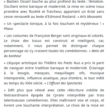
« Bastien Ossart touche au plus profond du texte : l’émotion.
Oscillant entre baroque et modernité, la mise en scène nous
promène avec fluidité et fraicheur, apportant un éclat sans
cesse renouvelé au texte d'Edmond Rostand. »
Arts Mouvants
« Un spectacle tonique, à la fois touchant et mystérieux ! »
Phaco
« Les costumes de Françoise Berger sont originaux et colorés.
Le choix des tissus est construit et intelligent, car,
notamment, il nous permet de distinguer chaque
personnage où s’y croisent toutes les comédiennes. »
Melo dit
du bonheur
« L'équipe artistique du Théâtre les Pieds Nus a pris le parti
de naviguer entre tradition baroque et modernité. Éclairage
à la bougie, masques, maquillages vifs, musique
intemporelle, influence asiatique, jeux d'ombre, le tout mêlé
au temps du XXIe siècle. »
L'Officiel des Spectacles
« Défi plus que relevé avec cette réécriture inédite de
l’extraordinaire épopée de
Cyrano
interprétée par trois
talentueuses comédiennes. Elles maîtrisent voix et corps, et
livrent une touchante interprétation. Le choix de la mise en