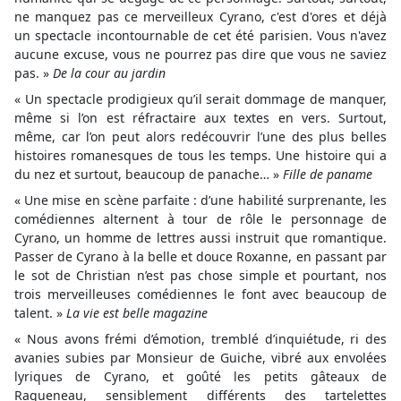
ne manquez pas ce merveilleux Cyrano, c'est d'ores et déjà
un spectacle incontournable de cet été parisien. Vous n'avez
aucune excuse, vous ne pourrez pas dire que vous ne saviez
pas. »
De la cour au jardin
« Un spectacle prodigieux qu’il serait dommage de manquer,
même si l’on est réfractaire aux textes en vers. Surtout,
même, car l’on peut alors redécouvrir l’une des plus belles
histoires romanesques de tous les temps. Une histoire qui a
du nez et surtout, beaucoup de panache… »
Fille de paname
« Une mise en scène parfaite : d’une habilité surprenante, les
comédiennes alternent à tour de rôle le personnage de
Cyrano, un homme de lettres aussi instruit que romantique.
Passer de Cyrano à la belle et douce Roxanne, en passant par
le sot de Christian n’est pas chose simple et pourtant, nos
trois merveilleuses comédiennes le font avec beaucoup de
talent. »
La vie est belle magazine
« Nous avons frémi d’émotion, tremblé d’inquiétude, ri des
avanies subies par Monsieur de Guiche, vibré aux envolées
lyriques de Cyrano, et goûté les petits gâteaux de
Ragueneau, sensiblement différents des tartelettes