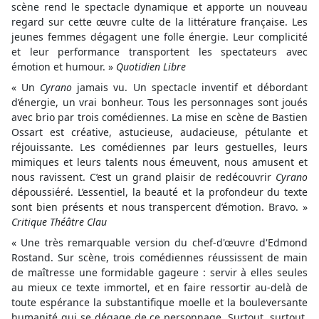
scène rend le spectacle dynamique et apporte un nouveau
regard sur cette œuvre culte de la littérature française. Les
jeunes femmes dégagent une folle énergie. Leur complicité
et leur performance transportent les spectateurs avec
émotion et humour. »
Quotidien Libre
« Un
Cyrano
jamais vu. Un spectacle inventif et débordant
d’énergie, un vrai bonheur. Tous les personnages sont joués
avec brio par trois comédiennes. La mise en scène de Bastien
Ossart est créative, astucieuse, audacieuse, pétulante et
réjouissante. Les comédiennes par leurs gestuelles, leurs
mimiques et leurs talents nous émeuvent, nous amusent et
nous ravissent. C’est un grand plaisir de redécouvrir
Cyrano
dépoussiéré. L’essentiel, la beauté et la profondeur du texte
sont bien présents et nous transpercent d’émotion. Bravo. »
Critique Théâtre Clau
« Une très remarquable version du chef-d'œuvre d'Edmond
Rostand. Sur scène, trois comédiennes réussissent de main
de maîtresse une formidable gageure : servir à elles seules
au mieux ce texte immortel, et en faire ressortir au-delà de
toute espérance la substantifique moelle et la bouleversante
humanité qui se dégage de ce personnage. Surtout, surtout,