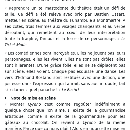
« Reprendre un tel mastodonte du théâtre était un défi de
taille. Ce défi a été relevé avec brio par Bastien Ossart,
metteur en scène, au théâtre du Funambule à Montmartre. A
ses côtés, trois femmes aux visages changeants et au verbe
déroutant, qui remettent au cœur de leur interprétation
toute la fragilité, l’amour et la force de ce personnage. »
Le
Ticket Mode
« Les comédiennes sont incroyables. Elles ne jouent pas leurs
personnages, elles les vivent. Elles ne sont pas drôles, elles
sont hilarantes. D'une grâce folle, elles ne se déplacent pas
sur scène, elles volent. Chaque pas esquisse une danse. Les
vers d'Edmond Rostand sont restitués avec une diction, une
justesse dans l'expression qui l'aurait, sans aucun doute, fait
s'exclamer : quel panache ! »
Le Baz’art
Note de mise en scène
« Monter
Cyrano
c’est comme regoûter indéfiniment à
quelque chose que l’on aime. Il existe de la gourmandise
artistique, comme il existe de la gourmandise pour les
gâteaux au chocolat. On revient à
Cyrano
de la même
manière. Parce que ça nous plaît ! Alors en quoi cette mise en