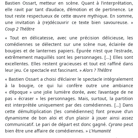
Bastien Ossart, metteur en scène. Quant à l’interprétation,
elle ravit par tant d’audace, d’émotion et de pertinence. Le
tout reste respectueux de cette œuvre mythique. En somme,
une invitation à (re)découvrir ce texte bien savoureuse. »
Coup 2 Théâtre
« Tout en délicatesse, avec une précision délicieuse, les
comédiennes se délectent sur une scène nue, éclairée de
bougies et de lanternes papiers. Épurée n'est que l'estrade,
extrêmement maquillés sont les personnages. [...] Elles sont
excellentes. Elles restent gracieuses et tout est raffiné dans
leur jeu. Ce spectacle est fascinant. »
Alors ? Théâtre
« Bastien Ossart a choisi d’éclairer le spectacle intégralement
à la bougie, ce qui lui confère outre une ambiance
« d’époque » une jolie lumière dorée, avec l’avantage de ne
pas « écraser » les personnages. Mais, surtout, la partition
est interprétée uniquement par des comédiennes. […] Dans
cette démultiplication [les comédiennes] font preuve d’un
dynamisme de bon aloi et d’un plaisir à jouer ainsi assez
communicatif. Le pari de départ est donc gagné.
Cyrano
peut
bien être une affaire de comédiennes. »
L'Humanité