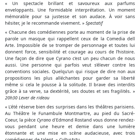
« Un spectacle brillant et savoureux aux parfums
enveloppants. Une formidable interprétation. Un moment
mémorable pour sa justesse et son audace. À voir sans
hésiter, je le recommande vivement. »
Spectatif
« Chacune des comédiennes porte au moment de la prise de
parole un masque qui rappellent ceux de la Comedia dell
Arte. Impossible de se tromper de personnage et toutes lui
donnent force, sensibilité et courage au cours de l’histoire.
Une façon de dire que Cyrano c’est un peu chacun de nous
aussi. Une personne qui parfois veut s’élever contre les
conventions sociales. Quelqu’un qui risque de dire non aux
propositions les plus alléchantes pour garder sa liberté
même si cela le pousse à la solitude. Il brave des interdits
grâce à sa verve, sa dextérité, ses doutes et ses fragilités. »
20h30 Lever de rideau
« L'été réserve bien des surprises dans les théâtres parisiens.
Au Théâtre le Funambule Montmartre, au pied du Sacré-
Coeur, la pièce
Cyrano
d'Edmond Rostand vous donne rendez-
vous pendant une heure et demie dans une lumière
étonnante et une mise en scène audacieuse, avec trois
comédiennes de talent. »
CulturActu