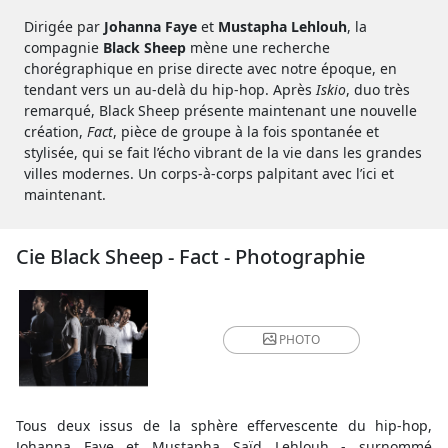
Dirigée par
Johanna Faye
et
Mustapha Lehlouh
, la
compagnie
Black Sheep
mène une recherche
chorégraphique en prise directe avec notre époque, en
tendant vers un au-delà du hip-hop. Après
Iskio
, duo très
remarqué, Black Sheep présente maintenant une nouvelle
création,
Fact
, pièce de groupe à la fois spontanée et
stylisée, qui se fait l’écho vibrant de la vie dans les grandes
villes modernes. Un corps-à-corps palpitant avec l’ici et
maintenant.
Cie Black Sheep - Fact - Photographie
PHOTO
Tous deux issus de la sphère effervescente du hip-hop,
Johanna Faye et Mustapha Saïd Lehlouh - surnommé