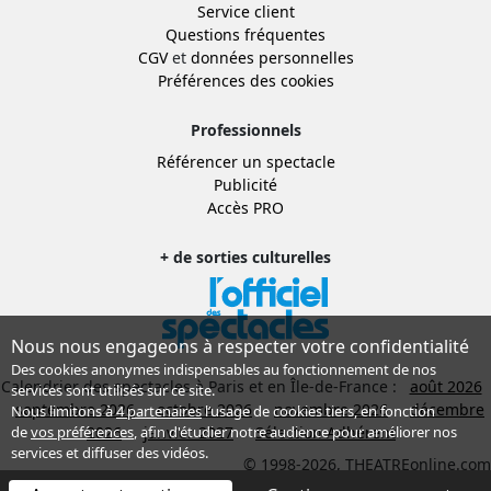
Service client
Questions fréquentes
CGV
et
données personnelles
Préférences des cookies
Professionnels
Référencer un spectacle
Publicité
Accès PRO
+ de sorties culturelles
Nous nous engageons à respecter votre confidentialité
Des cookies anonymes indispensables au fonctionnement de nos
Calendrier des spectacles à Paris et en Île-de-France :
août 2026
services sont utilisés sur ce site.
septembre 2026
octobre 2026
novembre 2026
décembre
Nous limitons à
4 partenaires
l’usage de cookies tiers, en fonction
2026
janvier 2027
Sélection Adhérent
de
vos préférences
, afin d'étudier notre audience pour améliorer nos
services et diffuser des vidéos.
© 1998-2026, THEATREonline.com