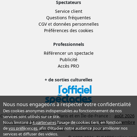
Spectateurs
Service client
Questions fréquentes
CGV
et
données personnelles
Préférences des cookies
Professionnels
Référencer un spectacle
Publicité
Accès PRO
+ de sorties culturelles
Nous nous engageons à respecter votre confidentialité
Des cookies anonymes indispensables au fonctionnement de nos
Calendrier des spectacles à Paris et en Île-de-France :
août 2026
services sont utilisés sur ce site.
septembre 2026
octobre 2026
novembre 2026
décembre
Nous limitons à
4 partenaires
l’usage de cookies tiers, en fonction
de
vos préférences
, afin d'étudier notre audience pour améliorer nos
2026
janvier 2027
Sélection Adhérent
services et diffuser des vidéos.