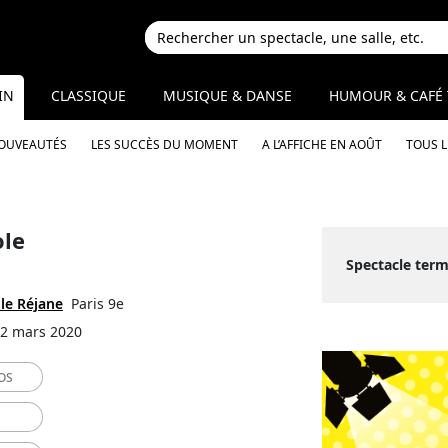
IN
CLASSIQUE
MUSIQUE & DANSE
HUMOUR & CAFÉ 
NOUVEAUTÉS
LES SUCCÈS DU MOMENT
A L’AFFICHE EN AOÛT
TOUS 
ole
Spectacle term
lle Réjane
Paris 9e
12 mars 2020
OS