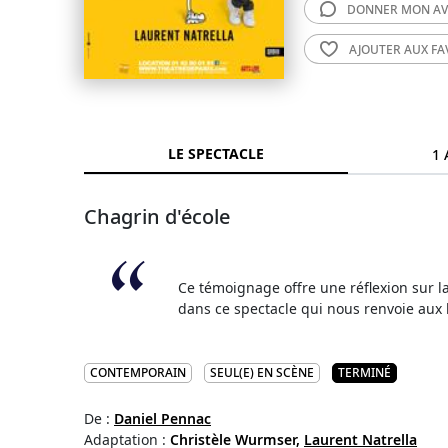
DONNER MON
AV
AJOUTER AUX
FA
LE SPECTACLE
1 
Chagrin d'école
Ce témoignage offre une réflexion sur 
dans ce spectacle qui nous renvoie aux b
CONTEMPORAIN
SEUL(E) EN SCÈNE
TERMINÉ
De :
Daniel Pennac
Adaptation :
Christèle Wurmser,
Laurent Natrella