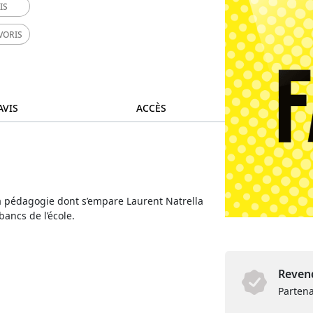
IS
VORIS
AVIS
ACCÈS
la pédagogie dont s’empare Laurent Natrella
ancs de l’école.
Revend
Partena