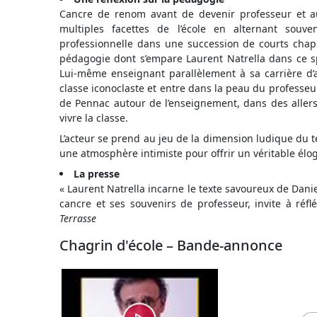
Cancre de renom avant de devenir professeur et au
multiples facettes de l’école en alternant sou
professionnelle dans une succession de courts chapi
pédagogie dont s’empare Laurent Natrella dans ce sp
Lui-même enseignant parallèlement à sa carrière d’ac
classe iconoclaste et entre dans la peau du professeur
de Pennac autour de l’enseignement, dans des allers-r
vivre la classe.
L’acteur se prend au jeu de la dimension ludique du te
une atmosphère intimiste pour offrir un véritable élo
La presse
« Laurent Natrella incarne le texte savoureux de Dani
cancre et ses souvenirs de professeur, invite à réfl
Terrasse
Chagrin d'école – Bande-annonce