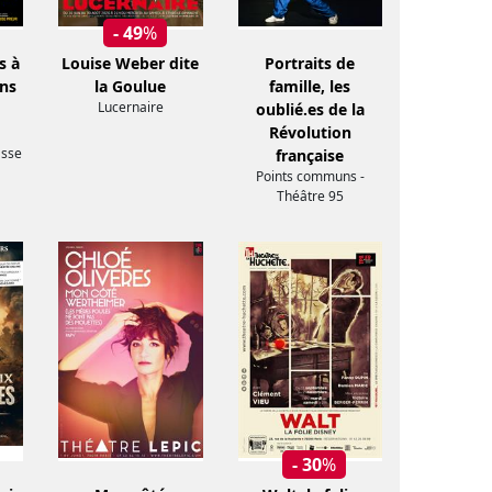
- 49
%
s à
Louise Weber dite
Portraits de
ans
la Goulue
famille, les
Lucernaire
oublié.es de la
Révolution
asse
française
Points communs -
Théâtre 95
- 30
%