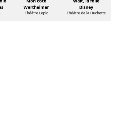
oix
Mon côté
Walt, la folie
es
Wertheimer
Disney
e
Théâtre Lepic
Théâtre de la Huchette