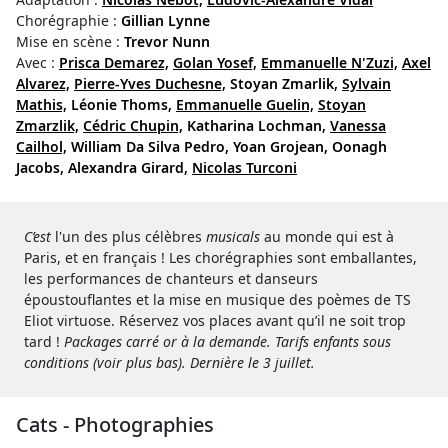
Chorégraphie :
Gillian Lynne
Mise en scène :
Trevor Nunn
Avec :
Prisca Demarez,
Golan Yosef,
Emmanuelle N'Zuzi,
Axel
Alvarez,
Pierre-Yves Duchesne,
Stoyan Zmarlik,
Sylvain
Mathis,
Léonie Thoms,
Emmanuelle Guelin,
Stoyan
Zmarzlik,
Cédric Chupin,
Katharina Lochman,
Vanessa
Cailhol,
William Da Silva Pedro,
Yoan Grojean,
Oonagh
Jacobs,
Alexandra Girard,
Nicolas Turconi
C’est
l'un des plus célèbres
musicals
au monde qui est à
Paris, et en français ! Les chorégraphies sont emballantes,
les performances de chanteurs et danseurs
époustouflantes et la mise en musique des poèmes de TS
Eliot virtuose. Réservez vos places avant qu’il ne soit trop
tard !
Packages carré or à la demande. Tarifs enfants sous
conditions (voir plus bas). Dernière le 3 juillet.
Cats - Photographies