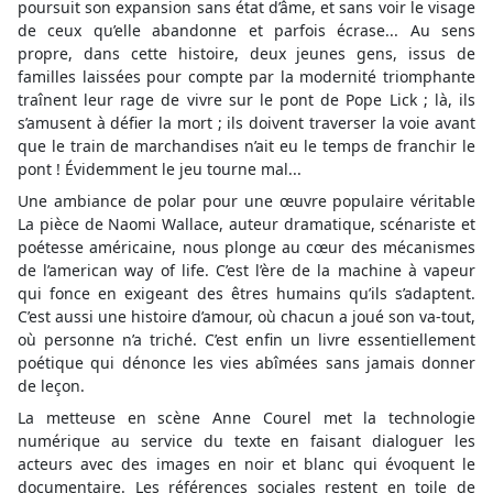
poursuit son expansion sans état d’âme, et sans voir le visage
de ceux qu’elle abandonne et parfois écrase... Au sens
propre, dans cette histoire, deux jeunes gens, issus de
familles laissées pour compte par la modernité triomphante
traînent leur rage de vivre sur le pont de Pope Lick ; là, ils
s’amusent à défier la mort ; ils doivent traverser la voie avant
que le train de marchandises n’ait eu le temps de franchir le
pont ! Évidemment le jeu tourne mal...
Une ambiance de polar pour une œuvre populaire véritable
La pièce de Naomi Wallace, auteur dramatique, scénariste et
poétesse américaine, nous plonge au cœur des mécanismes
de l’american way of life. C’est l’ère de la machine à vapeur
qui fonce en exigeant des êtres humains qu’ils s’adaptent.
C’est aussi une histoire d’amour, où chacun a joué son va-tout,
où personne n’a triché. C’est enfin un livre essentiellement
poétique qui dénonce les vies abîmées sans jamais donner
de leçon.
La metteuse en scène Anne Courel met la technologie
numérique au service du texte en faisant dialoguer les
acteurs avec des images en noir et blanc qui évoquent le
documentaire. Les références sociales restent en toile de