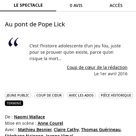
LE SPECTACLE
0 AVIS
ACCÈS
Au pont de Pope Lick
C’est l’histoire adolescente d’un jeu fou, juste
pour se prouver qu’on existe, parce qu’on
risque la mort…
Coup de cœur de la rédaction
Le 1er avril 2016
JEUNE PUBLIC
COUP DE CŒUR
AVEC LES ADOS
PIÈCE HISTORIQUE
TERMINÉ
De :
Naomi Wallace
Mise en scène :
Anne Courel
Avec :
Mathieu Besnier,
Claire Cathy,
Thomas Guérineau,
Stéphane Naigeon,
Jeanne Vimal