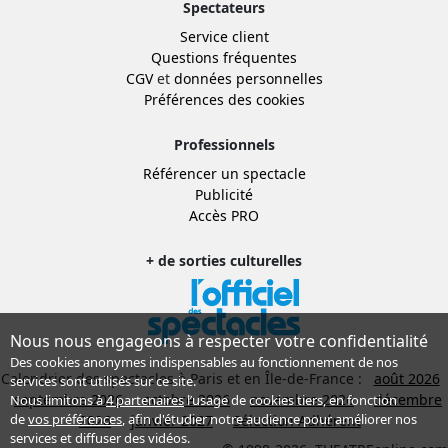
Spectateurs
Service client
Questions fréquentes
CGV
et
données personnelles
Préférences des cookies
Professionnels
Référencer un spectacle
Publicité
Accès PRO
+ de sorties culturelles
Nous nous engageons à respecter votre confidentialité
Des cookies anonymes indispensables au fonctionnement de nos
Calendrier des spectacles à Paris et en Île-de-France :
août 2026
services sont utilisés sur ce site.
septembre 2026
octobre 2026
novembre 2026
décembre
Nous limitons à
4 partenaires
l’usage de cookies tiers, en fonction
de
vos préférences
, afin d'étudier notre audience pour améliorer nos
2026
janvier 2027
Sélection Adhérent
services et diffuser des vidéos.