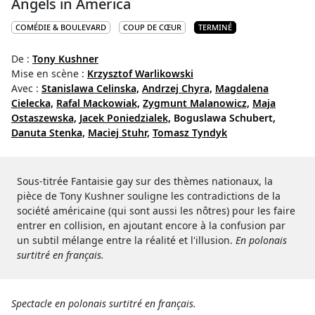
Angels in America
COMÉDIE & BOULEVARD
COUP DE CŒUR
TERMINÉ
De :
Tony Kushner
Mise en scène :
Krzysztof Warlikowski
Avec :
Stanislawa Celinska,
Andrzej Chyra,
Magdalena
Cielecka,
Rafal Mackowiak,
Zygmunt Malanowicz,
Maja
Ostaszewska,
Jacek Poniedzialek,
Boguslawa Schubert,
Danuta Stenka,
Maciej Stuhr,
Tomasz Tyndyk
Sous-titrée Fantaisie gay sur des thèmes nationaux, la
pièce de Tony Kushner souligne les contradictions de la
société américaine (qui sont aussi les nôtres) pour les faire
entrer en collision, en ajoutant encore à la confusion par
un subtil mélange entre la réalité et l'illusion.
En polonais
surtitré en français.
Spectacle en polonais surtitré en français.