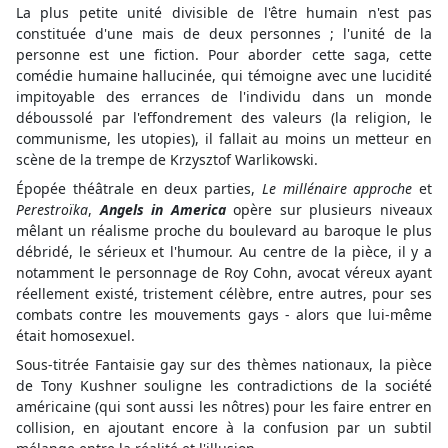
La plus petite unité divisible de l'être humain n'est pas
constituée d'une mais de deux personnes ; l'unité de la
personne est une fiction. Pour aborder cette saga, cette
comédie humaine hallucinée, qui témoigne avec une lucidité
impitoyable des errances de l'individu dans un monde
déboussolé par l'effondrement des valeurs (la religion, le
communisme, les utopies), il fallait au moins un metteur en
scène de la trempe de Krzysztof Warlikowski.
Épopée théâtrale en deux parties,
Le millénaire approche
et
Perestroïka
,
Angels in America
opère sur plusieurs niveaux
mêlant un réalisme proche du boulevard au baroque le plus
débridé, le sérieux et l'humour. Au centre de la pièce, il y a
notamment le personnage de Roy Cohn, avocat véreux ayant
réellement existé, tristement célèbre, entre autres, pour ses
combats contre les mouvements gays - alors que lui-même
était homosexuel.
Sous-titrée Fantaisie gay sur des thèmes nationaux, la pièce
de Tony Kushner souligne les contradictions de la société
américaine (qui sont aussi les nôtres) pour les faire entrer en
collision, en ajoutant encore à la confusion par un subtil