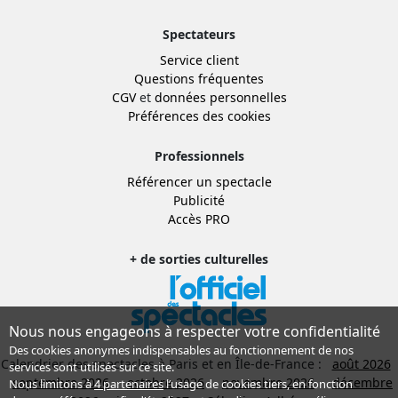
Spectateurs
Service client
Questions fréquentes
CGV
et
données personnelles
Préférences des cookies
Professionnels
Référencer un spectacle
Publicité
Accès PRO
+ de sorties culturelles
Nous nous engageons à respecter votre confidentialité
Des cookies anonymes indispensables au fonctionnement de nos
Calendrier des spectacles à Paris et en Île-de-France :
août 2026
services sont utilisés sur ce site.
septembre 2026
octobre 2026
novembre 2026
décembre
Nous limitons à
4 partenaires
l’usage de cookies tiers, en fonction